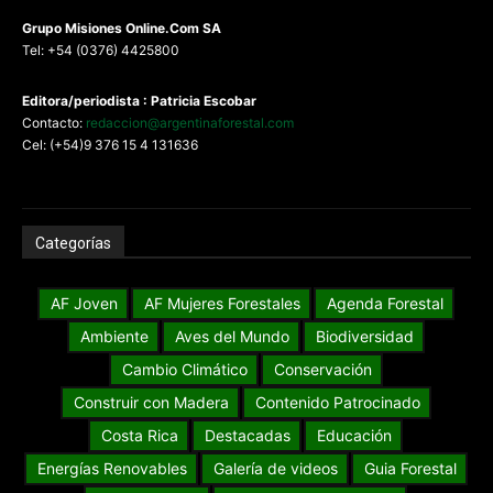
G
rupo Misiones
Online.Com
SA
Tel: +54 (0376) 4425800
Editora/periodista : Patricia Escobar
Contacto:
redaccion@argentinaforestal.com
Cel: (+54)9 376 15 4 131636
Categorías
AF Joven
AF Mujeres Forestales
Agenda Forestal
Ambiente
Aves del Mundo
Biodiversidad
Cambio Climático
Conservación
Construir con Madera
Contenido Patrocinado
Costa Rica
Destacadas
Educación
Energías Renovables
Galería de videos
Guia Forestal