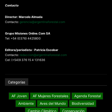
Contacto
Director: Marcelo Almada
Contacto:
gerencia@argentinaforestal.com
G
rupo Misiones
Online.Com
SA
Tel: +54 (0376) 4425800
Editora/periodista : Patricia Escobar
Contacto:
redaccion@argentinaforestal.com
Cel: (+54)9 376 15 4 131636
Categorías
AF Joven
AF Mujeres Forestales
Agenda Forestal
Ambiente
Aves del Mundo
Biodiversidad
Cambio Climático
Conservación