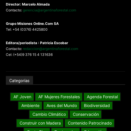
Director: Marcelo Almada
Contacto:
gerencia@argentinaforestal.com
G
rupo Misiones
Online.Com
SA
Tel: +54 (0376) 4425800
Editora/periodista : Patricia Escobar
Contacto:
redaccion@argentinaforestal.com
Cel: (+54)9 376 15 4 131636
Categorías
AF Joven
AF Mujeres Forestales
Agenda Forestal
Ambiente
Aves del Mundo
Biodiversidad
Cambio Climático
Conservación
Construir con Madera
Contenido Patrocinado