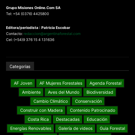
G
rupo Misiones
Online.Com
SA
Tel: +54 (0376) 4425800
Editora/periodista : Patricia Escobar
Contacto:
redaccion@argentinaforestal.com
Cel: (+54)9 376 15 4 131636
Categorías
AF Joven
AF Mujeres Forestales
Agenda Forestal
Ambiente
Aves del Mundo
Biodiversidad
Cambio Climático
Conservación
Construir con Madera
Contenido Patrocinado
Costa Rica
Destacadas
Educación
Energías Renovables
Galería de videos
Guia Forestal