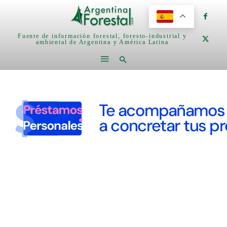
Fuente de información forestal, foresto-industrial y
ambiental de Argentina y América Latina