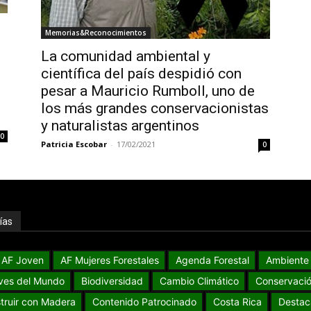
Memorias&Reconocimientos
La comunidad ambiental y
científica del país despidió con
pesar a Mauricio Rumboll, uno de
los más grandes conservacionistas
y naturalistas argentinos
0
Patricia Escobar
-
17/02/2021
0
ías
AF Joven
AF Mujeres Forestales
Agenda Forestal
Ambiente
ves del Mundo
Biodiversidad
Cambio Climático
Conservaci
truir con Madera
Contenido Patrocinado
Costa Rica
Destac