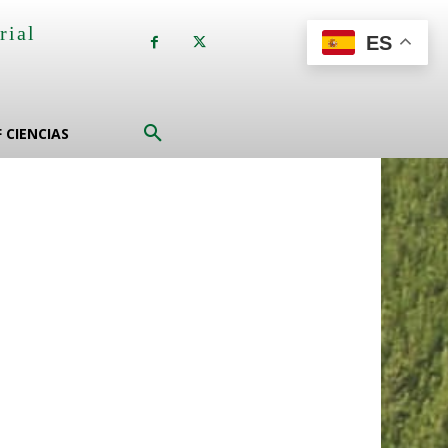
rial
ES
a
F CIENCIAS