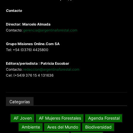
Contacto
Director: Marcelo Almada
Contacto:
gerencia@argentinaforestal.com
G
rupo Misiones
Online.Com
SA
Tel: +54 (0376) 4425800
Editora/periodista : Patricia Escobar
Contacto:
redaccion@argentinaforestal.com
Cel: (+54)9 376 15 4 131636
Categorías
AF Joven
AF Mujeres Forestales
Agenda Forestal
Ambiente
Aves del Mundo
Biodiversidad