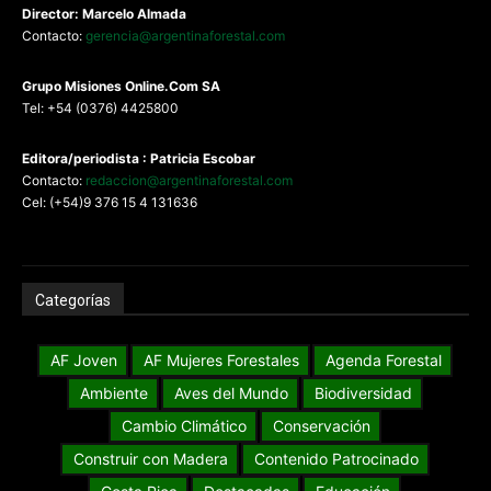
Director: Marcelo Almada
Contacto:
gerencia@argentinaforestal.com
G
rupo Misiones
Online.Com
SA
Tel: +54 (0376) 4425800
Editora/periodista : Patricia Escobar
Contacto:
redaccion@argentinaforestal.com
Cel: (+54)9 376 15 4 131636
Categorías
AF Joven
AF Mujeres Forestales
Agenda Forestal
Ambiente
Aves del Mundo
Biodiversidad
Cambio Climático
Conservación
Construir con Madera
Contenido Patrocinado