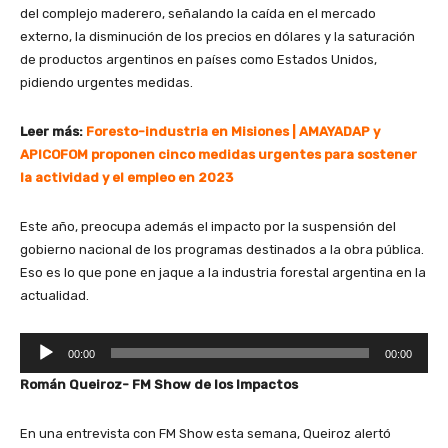
del complejo maderero, señalando la caída en el mercado
externo, la disminución de los precios en dólares y la saturación
de productos argentinos en países como Estados Unidos,
pidiendo urgentes medidas.
Leer más:
Foresto-industria en Misiones | AMAYADAP y
APICOFOM proponen cinco medidas urgentes para sostener
la actividad y el empleo en 2023
Este año, preocupa además el impacto por la suspensión del
gobierno nacional de los programas destinados a la obra pública.
Eso es lo que pone en jaque a la industria forestal argentina en la
actualidad.
R
00:00
00:00
e
Román Queiroz- FM Show de los Impactos
p
r
En una entrevista con FM Show esta semana, Queiroz alertó
o