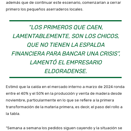
además que de continuar este escenario, comenzarían a cerrar
d
primero los pequeños aserraderos locales.
u
c
t
“LOS PRIMEROS QUE CAEN,
o
LAMENTABLEMENTE, SON LOS CHICOS,
r
d
QUE NO TIENEN LA ESPALDA
e
FINANCIERA PARA BANCAR UNA CRISIS”,
a
LAMENTÓ EL EMPRESARIO
u
ELDORADENSE.
d
i
o
Estimó que la caída en el mercado interno a marzo de 2024 ronda
entre el 40% y el 50% en la producción y venta de madera desde
noviembre, particularmente en lo que se refiere a la primera
transformación de la materia primera, es decir, el paso del rollo a
la tabla.
“Semana a semana los pedidos siguen cayendo y la situación se