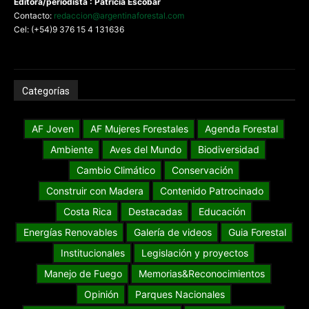
Editora/periodista : Patricia Escobar
Contacto:
redaccion@argentinaforestal.com
Cel: (+54)9 376 15 4 131636
Categorías
AF Joven
AF Mujeres Forestales
Agenda Forestal
Ambiente
Aves del Mundo
Biodiversidad
Cambio Climático
Conservación
Construir con Madera
Contenido Patrocinado
Costa Rica
Destacadas
Educación
Energías Renovables
Galería de videos
Guia Forestal
Institucionales
Legislación y proyectos
Manejo de Fuego
Memorias&Reconocimientos
Opinión
Parques Nacionales