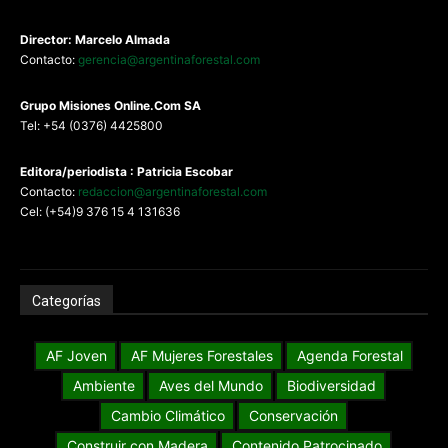
Director: Marcelo Almada
Contacto:
gerencia@argentinaforestal.com
G
rupo Misiones
Online.Com
SA
Tel: +54 (0376) 4425800
Editora/periodista : Patricia Escobar
Contacto:
redaccion@argentinaforestal.com
Cel: (+54)9 376 15 4 131636
Categorías
AF Joven
AF Mujeres Forestales
Agenda Forestal
Ambiente
Aves del Mundo
Biodiversidad
Cambio Climático
Conservación
Construir con Madera
Contenido Patrocinado