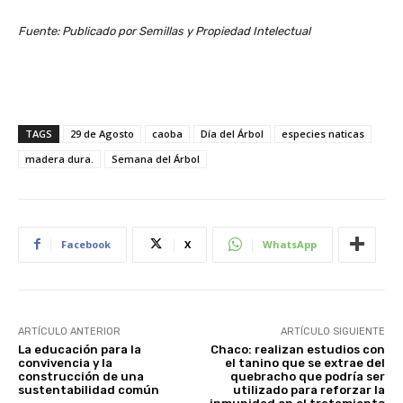
Fuente: Publicado por Semillas y Propiedad Intelectual
TAGS
29 de Agosto
caoba
Día del Árbol
especies naticas
madera dura.
Semana del Árbol
Facebook
X
WhatsApp
ARTÍCULO ANTERIOR
ARTÍCULO SIGUIENTE
La educación para la
Chaco: realizan estudios con
convivencia y la
el tanino que se extrae del
construcción de una
quebracho que podría ser
sustentabilidad común
utilizado para reforzar la