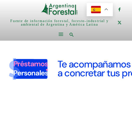
Fuente de información forestal, foresto-industrial y
ambiental de Argentina y América Latina