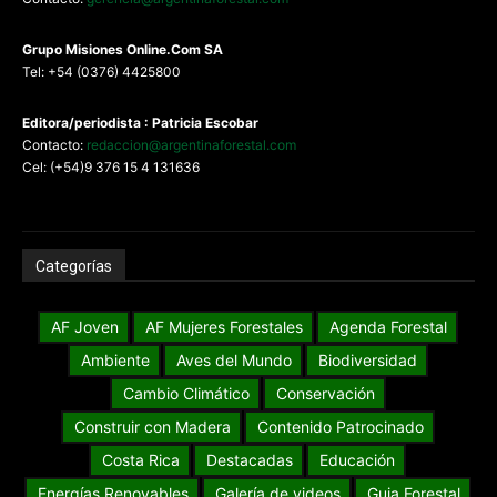
G
rupo Misiones
Online.Com
SA
Tel: +54 (0376) 4425800
Editora/periodista : Patricia Escobar
Contacto:
redaccion@argentinaforestal.com
Cel: (+54)9 376 15 4 131636
Categorías
AF Joven
AF Mujeres Forestales
Agenda Forestal
Ambiente
Aves del Mundo
Biodiversidad
Cambio Climático
Conservación
Construir con Madera
Contenido Patrocinado
Costa Rica
Destacadas
Educación
Energías Renovables
Galería de videos
Guia Forestal