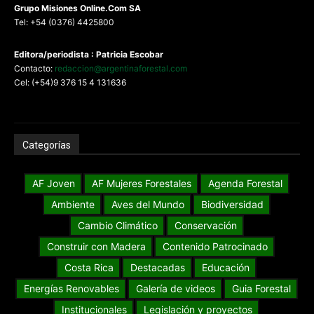
G
rupo Misiones
Online.Com
SA
Tel: +54 (0376) 4425800
Editora/periodista : Patricia Escobar
Contacto:
redaccion@argentinaforestal.com
Cel: (+54)9 376 15 4 131636
Categorías
AF Joven
AF Mujeres Forestales
Agenda Forestal
Ambiente
Aves del Mundo
Biodiversidad
Cambio Climático
Conservación
Construir con Madera
Contenido Patrocinado
Costa Rica
Destacadas
Educación
Energías Renovables
Galería de videos
Guia Forestal
Institucionales
Legislación y proyectos