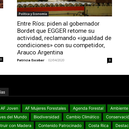
Política y Economía
Entre Ríos: piden al gobernador
Bordet que EGGER retome su
actividad, reclamando «igualdad de
condiciones» con su competidor,
Arauco Argentina
0
Patricia Escobar
-
02/04/2020
0
ías
AF Joven
AF Mujeres Forestales
Agenda Forestal
Ambiente
ves del Mundo
Biodiversidad
Cambio Climático
Conservaci
truir con Madera
Contenido Patrocinado
Costa Rica
Destac