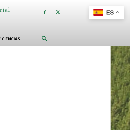
rial
ES
a
F CIENCIAS