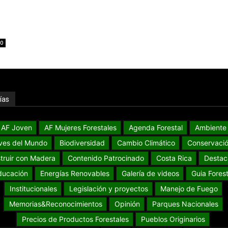
0
ías
AF Joven
AF Mujeres Forestales
Agenda Forestal
Ambiente
ves del Mundo
Biodiversidad
Cambio Climático
Conservaci
truir con Madera
Contenido Patrocinado
Costa Rica
Destac
ducación
Energías Renovables
Galería de videos
Guia Forest
Institucionales
Legislación y proyectos
Manejo de Fuego
Memorias&Reconocimientos
Opinión
Parques Nacionales
Precios de Productos Forestales
Pueblos Originarios