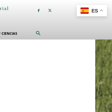
rial
ES
a
F CIENCIAS