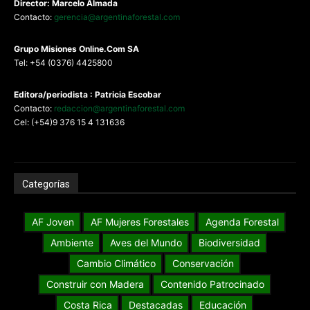
Director: Marcelo Almada
Contacto:
gerencia@argentinaforestal.com
G
rupo Misiones
Online.Com
SA
Tel: +54 (0376) 4425800
Editora/periodista : Patricia Escobar
Contacto:
redaccion@argentinaforestal.com
Cel: (+54)9 376 15 4 131636
Categorías
AF Joven
AF Mujeres Forestales
Agenda Forestal
Ambiente
Aves del Mundo
Biodiversidad
Cambio Climático
Conservación
Construir con Madera
Contenido Patrocinado
Costa Rica
Destacadas
Educación