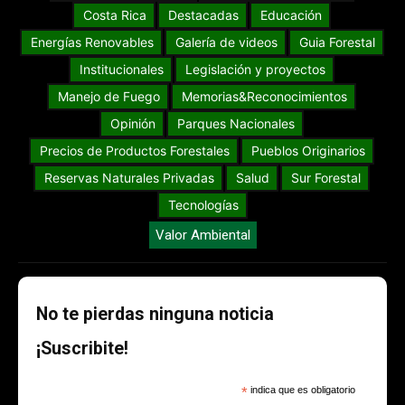
Costa Rica
Destacadas
Educación
Energías Renovables
Galería de videos
Guia Forestal
Institucionales
Legislación y proyectos
Manejo de Fuego
Memorias&Reconocimientos
Opinión
Parques Nacionales
Precios de Productos Forestales
Pueblos Originarios
Reservas Naturales Privadas
Salud
Sur Forestal
Tecnologías
Valor Ambiental
No te pierdas ninguna noticia
¡Suscribite!
*
indica que es obligatorio