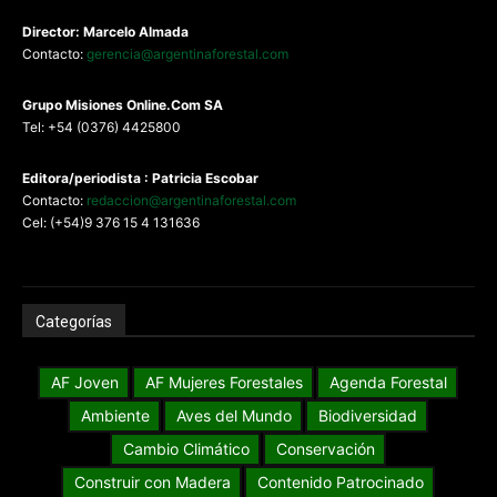
Director: Marcelo Almada
Contacto:
gerencia@argentinaforestal.com
G
rupo Misiones
Online.Com
SA
Tel: +54 (0376) 4425800
Editora/periodista : Patricia Escobar
Contacto:
redaccion@argentinaforestal.com
Cel: (+54)9 376 15 4 131636
Categorías
AF Joven
AF Mujeres Forestales
Agenda Forestal
Ambiente
Aves del Mundo
Biodiversidad
Cambio Climático
Conservación
Construir con Madera
Contenido Patrocinado