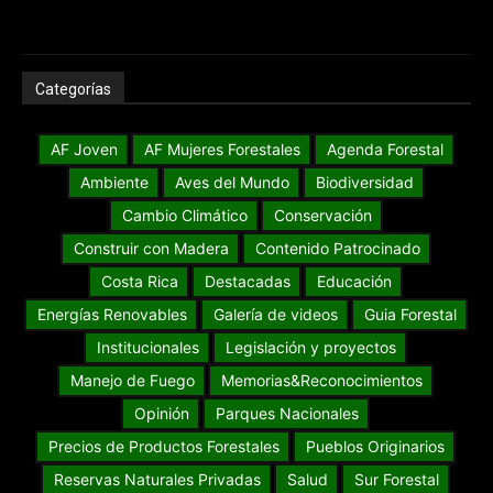
Categorías
AF Joven
AF Mujeres Forestales
Agenda Forestal
Ambiente
Aves del Mundo
Biodiversidad
Cambio Climático
Conservación
Construir con Madera
Contenido Patrocinado
Costa Rica
Destacadas
Educación
Energías Renovables
Galería de videos
Guia Forestal
Institucionales
Legislación y proyectos
Manejo de Fuego
Memorias&Reconocimientos
Opinión
Parques Nacionales
Precios de Productos Forestales
Pueblos Originarios
Reservas Naturales Privadas
Salud
Sur Forestal