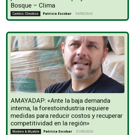
Bosque – Clima
Patricia Escobar
-
04/08/2026
Cambio Climático
AMAYADAP: «Ante la baja demanda
interna, la forestoindustria requiere
medidas para reducir costos y recuperar
competitividad en la región»
Patricia Escobar
-
01/08/2026
Madera & Mueble