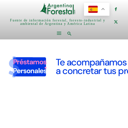
Fuente de información forestal, foresto-industrial y
ambiental de Argentina y América Latina