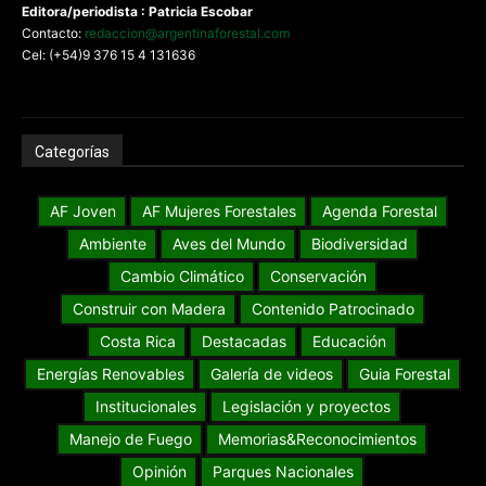
Editora/periodista : Patricia Escobar
Contacto:
redaccion@argentinaforestal.com
Cel: (+54)9 376 15 4 131636
Categorías
AF Joven
AF Mujeres Forestales
Agenda Forestal
Ambiente
Aves del Mundo
Biodiversidad
Cambio Climático
Conservación
Construir con Madera
Contenido Patrocinado
Costa Rica
Destacadas
Educación
Energías Renovables
Galería de videos
Guia Forestal
Institucionales
Legislación y proyectos
Manejo de Fuego
Memorias&Reconocimientos
Opinión
Parques Nacionales