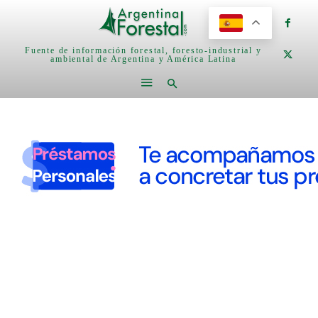
Fuente de información forestal, foresto-industrial y
ambiental de Argentina y América Latina