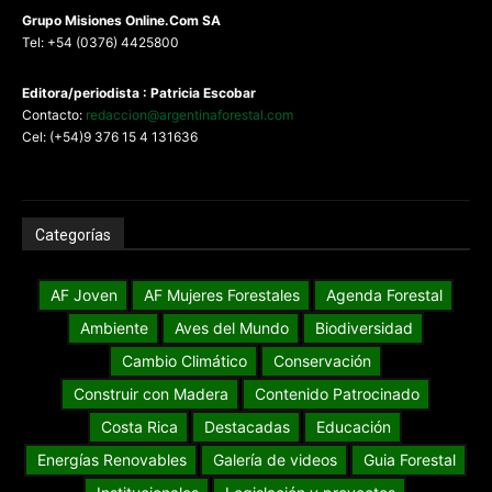
G
rupo Misiones
Online.Com
SA
Tel: +54 (0376) 4425800
Editora/periodista : Patricia Escobar
Contacto:
redaccion@argentinaforestal.com
Cel: (+54)9 376 15 4 131636
Categorías
AF Joven
AF Mujeres Forestales
Agenda Forestal
Ambiente
Aves del Mundo
Biodiversidad
Cambio Climático
Conservación
Construir con Madera
Contenido Patrocinado
Costa Rica
Destacadas
Educación
Energías Renovables
Galería de videos
Guia Forestal