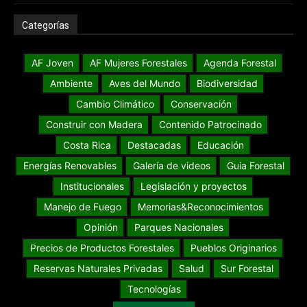
Categorías
AF Joven
AF Mujeres Forestales
Agenda Forestal
Ambiente
Aves del Mundo
Biodiversidad
Cambio Climático
Conservación
Construir con Madera
Contenido Patrocinado
Costa Rica
Destacadas
Educación
Energías Renovables
Galería de videos
Guia Forestal
Institucionales
Legislación y proyectos
Manejo de Fuego
Memorias&Reconocimientos
Opinión
Parques Nacionales
Precios de Productos Forestales
Pueblos Originarios
Reservas Naturales Privadas
Salud
Sur Forestal
Tecnologías