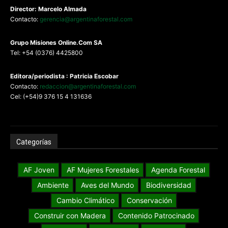
Director: Marcelo Almada
Contacto:
gerencia@argentinaforestal.com
G
rupo Misiones
Online.Com
SA
Tel: +54 (0376) 4425800
Editora/periodista : Patricia Escobar
Contacto:
redaccion@argentinaforestal.com
Cel: (+54)9 376 15 4 131636
Categorías
AF Joven
AF Mujeres Forestales
Agenda Forestal
Ambiente
Aves del Mundo
Biodiversidad
Cambio Climático
Conservación
Construir con Madera
Contenido Patrocinado