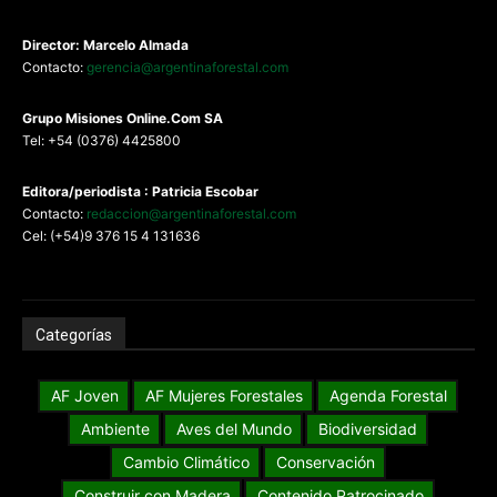
Director: Marcelo Almada
Contacto:
gerencia@argentinaforestal.com
G
rupo Misiones
Online.Com
SA
Tel: +54 (0376) 4425800
Editora/periodista : Patricia Escobar
Contacto:
redaccion@argentinaforestal.com
Cel: (+54)9 376 15 4 131636
Categorías
AF Joven
AF Mujeres Forestales
Agenda Forestal
Ambiente
Aves del Mundo
Biodiversidad
Cambio Climático
Conservación
Construir con Madera
Contenido Patrocinado