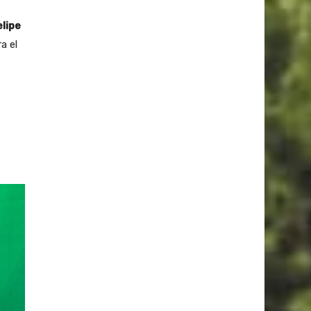
elipe
a el