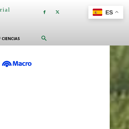
rial
ES
a
F CIENCIAS