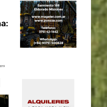
a:
819