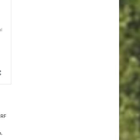
BRF
o,