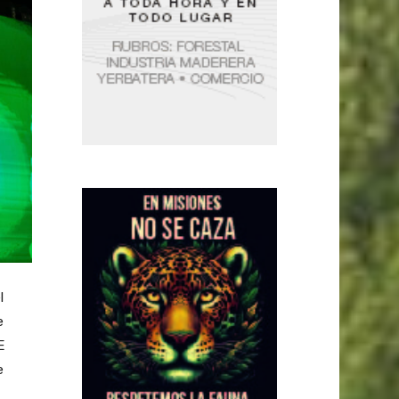
l
e
E
e