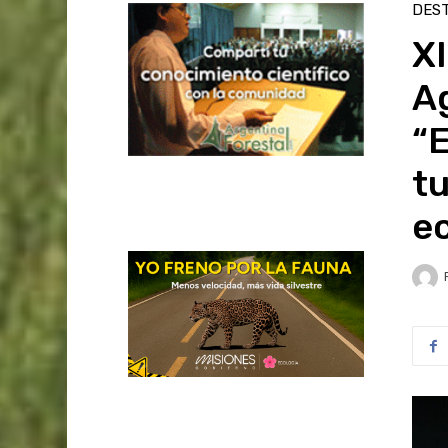
DES
X
A
“E
tu
ec