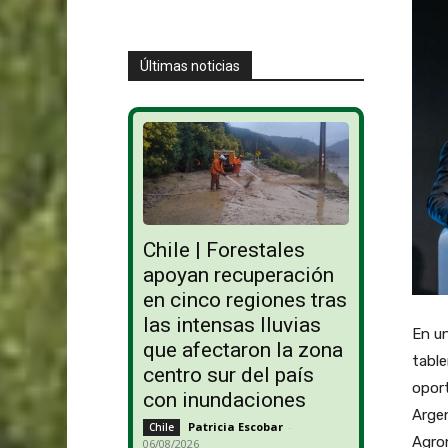
Últimas noticias
Chile | Forestales
apoyan recuperación
en cinco regiones tras
las intensas lluvias
En un
que afectaron la zona
table
centro sur del país
oport
con inundaciones
Argen
Patricia Escobar
-
Chile
Agro
06/08/2026