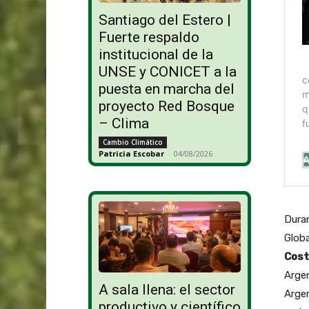
Santiago del Estero |
Fuerte respaldo
institucional de la
UNSE y CONICET a la
puesta en marcha del
proyecto Red Bosque
– Clima
Cambio Climático
Patricia Escobar
-
04/08/2026
Duran
Globa
Cost
Arge
A sala llena: el sector
Argen
productivo y científico