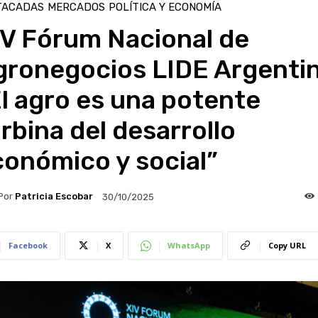
TACADAS
MERCADOS
POLÍTICA Y ECONOMÍA
IV Fórum Nacional de
gronegocios LIDE Argentin
l agro es una potente
rbina del desarrollo
onómico y social”
Por
Patricia Escobar
30/10/2025
Facebook
X
WhatsApp
Copy URL