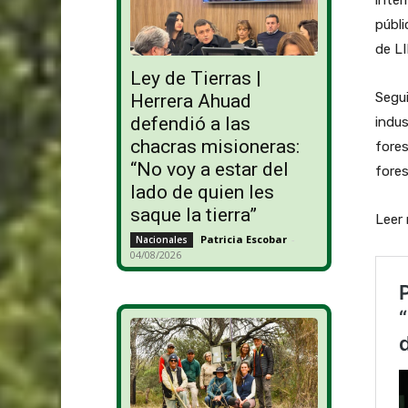
públi
de LI
Ley de Tierras |
Segu
Herrera Ahuad
defendió a las
indus
chacras misioneras:
fores
“No voy a estar del
fores
lado de quien les
saque la tierra”
Leer
Patricia Escobar
-
Nacionales
04/08/2026