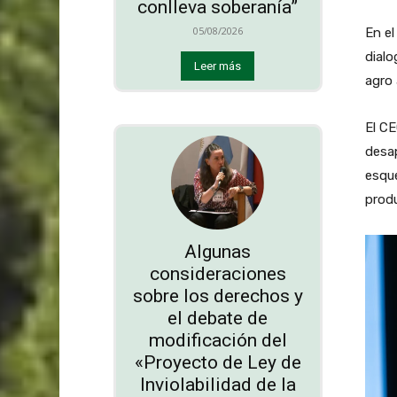
conlleva soberanía”
05/08/2026
En el
dialo
Leer más
agro 
El CE
desa
esque
produ
Algunas
consideraciones
sobre los derechos y
el debate de
modificación del
«Proyecto de Ley de
Inviolabilidad de la