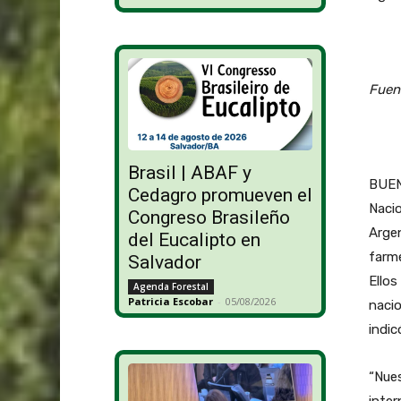
Fuent
Brasil | ABAF y
BUEN
Cedagro promueven el
Naci
Congreso Brasileño
Arge
del Eucalipto en
farme
Salvador
Ellos
Agenda Forestal
Patricia Escobar
-
05/08/2026
nacio
indic
“Nues
inter