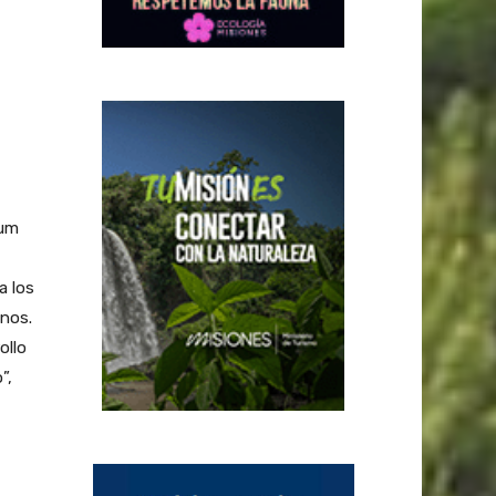
rum
a los
inos.
ollo
”,