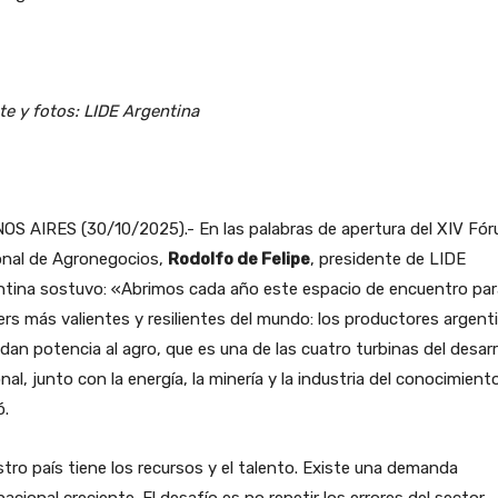
e y fotos: LIDE Argentina
OS AIRES (30/10/2025).- En las palabras de apertura del XIV Fó
onal de Agronegocios,
Rodolfo de Felipe
, presidente de LIDE
ntina sostuvo: «Abrimos cada año este espacio de encuentro par
rs más valientes y resilientes del mundo: los productores argent
 dan potencia al agro, que es una de las cuatro turbinas del desarr
nal, junto con la energía, la minería y la industria del conocimiento
ó.
tro país tiene los recursos y el talento. Existe una demanda
nacional creciente. El desafío es no repetir los errores del sector