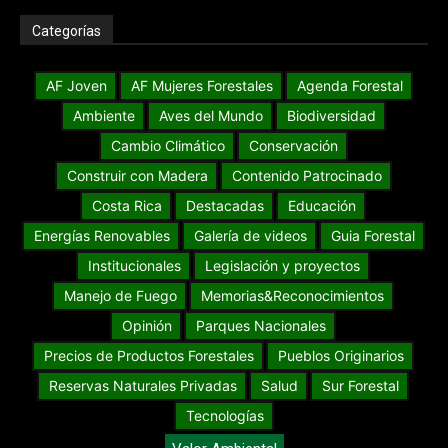
Categorías
AF Joven
AF Mujeres Forestales
Agenda Forestal
Ambiente
Aves del Mundo
Biodiversidad
Cambio Climático
Conservación
Construir con Madera
Contenido Patrocinado
Costa Rica
Destacadas
Educación
Energías Renovables
Galería de videos
Guia Forestal
Institucionales
Legislación y proyectos
Manejo de Fuego
Memorias&Reconocimientos
Opinión
Parques Nacionales
Precios de Productos Forestales
Pueblos Originarios
Reservas Naturales Privadas
Salud
Sur Forestal
Tecnologías