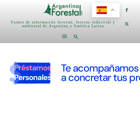
Fuente de información forestal, foresto-industrial y
ambiental de Argentina y América Latina