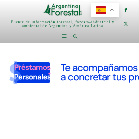
Fuente de información forestal, foresto-industrial y
ambiental de Argentina y América Latina