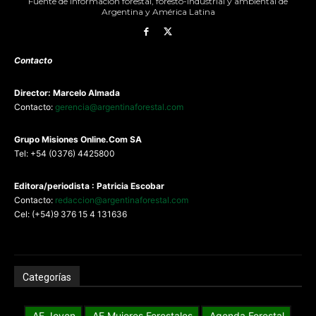
Fuente de información forestal, foresto-industrial y ambiental de
Argentina y América Latina
Contacto
Director: Marcelo Almada
Contacto:
gerencia@argentinaforestal.com
G
rupo Misiones
Online.Com
SA
Tel: +54 (0376) 4425800
Editora/periodista : Patricia Escobar
Contacto:
redaccion@argentinaforestal.com
Cel: (+54)9 376 15 4 131636
Categorías
AF Joven
AF Mujeres Forestales
Agenda Forestal