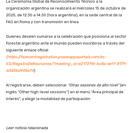
La Ceremonia Global de Reconocimiento Técnico a la
organización argentina se realizará el miércoles 15 de octubre de
2025, de 12:30 a 14:30 (hora argentina), en la sede central de la
FAO en Roma y con transmisión en línea.
Quienes deseen sumarse a la celebración que posiciona al sector
forestal argentino ante el mundo pueden inscribirse a través del
siguiente enlace oficial:
(
https://faoeventregistration.powerappsportals.com/es-
ES/RegistroDeReuniones/?meeting_id=e21721fb-bc8a-ee11-8179-
6045bd905e74
)
Al registrarse, deben seleccionar
“Otras sesiones de alto nivel”
(en
inglés “Other high-level sessions”) en el menú “Área principal de
interés”, y elegir la modalidad de participación.
Leer noticia relacionada