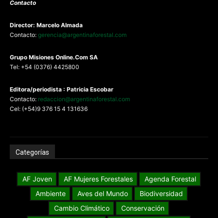
Contacto
Director: Marcelo Almada
Contacto:
gerencia@argentinaforestal.com
G
rupo Misiones
Online.Com
SA
Tel: +54 (0376) 4425800
Editora/periodista : Patricia Escobar
Contacto:
redaccion@argentinaforestal.com
Cel: (+54)9 376 15 4 131636
Categorías
AF Joven
AF Mujeres Forestales
Agenda Forestal
Ambiente
Aves del Mundo
Biodiversidad
Cambio Climático
Conservación