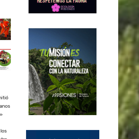
itió
manos
.»
 los