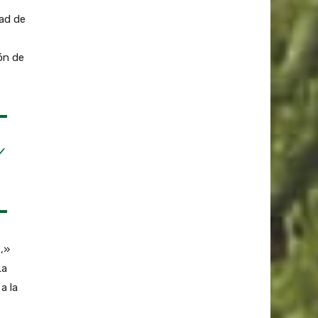
dad de
ón de
Y
,»
La
a la