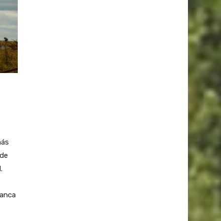
más
 de
.
ranca