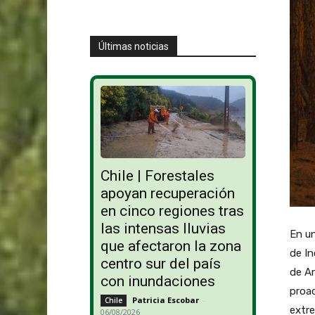
Últimas noticias
Chile | Forestales
apoyan recuperación
en cinco regiones tras
las intensas lluvias
En un
que afectaron la zona
de I
centro sur del país
de Ar
con inundaciones
proac
Patricia Escobar
-
Chile
extre
06/08/2026