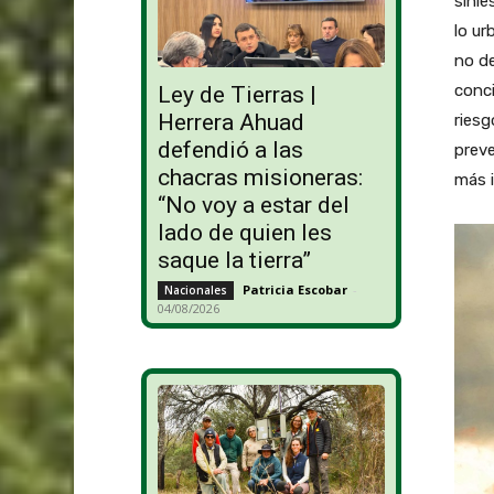
sinie
lo ur
no d
conci
Ley de Tierras |
Herrera Ahuad
riesg
defendió a las
preve
chacras misioneras:
más i
“No voy a estar del
lado de quien les
saque la tierra”
Patricia Escobar
-
Nacionales
04/08/2026