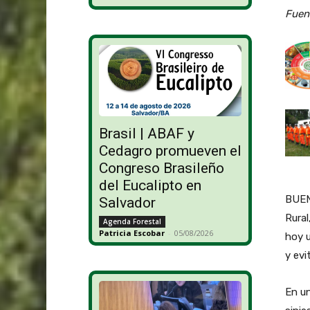
Fuen
Brasil | ABAF y
Cedagro promueven el
Congreso Brasileño
del Eucalipto en
BUEN
Salvador
Rural
Agenda Forestal
Patricia Escobar
-
05/08/2026
hoy 
y evi
En un