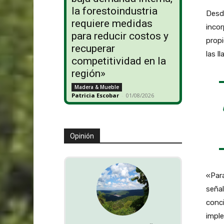
la forestoindustria
Desde
requiere medidas
incor
para reducir costos y
propi
recuperar
las l
competitividad en la
región»
Madera & Mueble
Patricia Escobar
-
01/08/2026
Opinión
«Para
señal
conc
impl