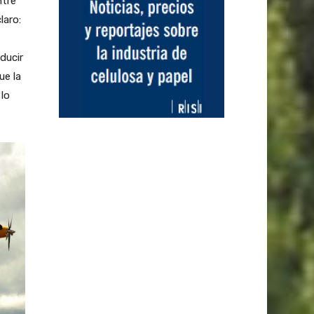
ntre
laro:
ducir
ue la
lo