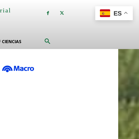
rial
ES
a
F CIENCIAS