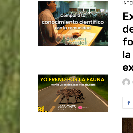
INTE
E
de
f
la
ex