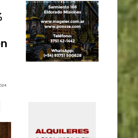
%
en
1024