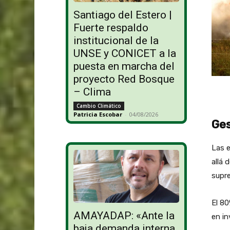
Santiago del Estero |
Fuerte respaldo
institucional de la
UNSE y CONICET a la
puesta en marcha del
proyecto Red Bosque
– Clima
Cambio Climático
Patricia Escobar
-
04/08/2026
Ges
Las 
allá 
supre
El 80
AMAYADAP: «Ante la
en in
baja demanda interna,