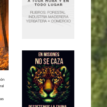
ión
ral
ras