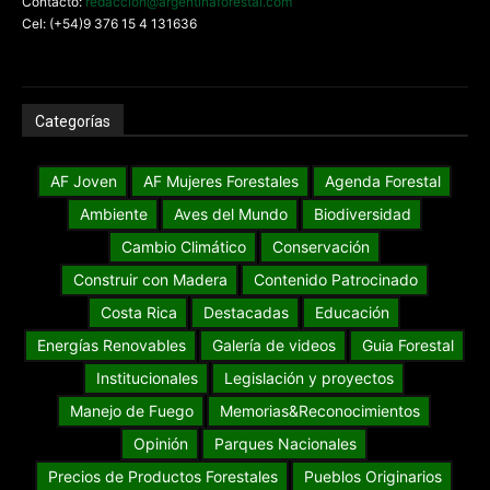
Contacto:
redaccion@argentinaforestal.com
Cel: (+54)9 376 15 4 131636
Categorías
AF Joven
AF Mujeres Forestales
Agenda Forestal
Ambiente
Aves del Mundo
Biodiversidad
Cambio Climático
Conservación
Construir con Madera
Contenido Patrocinado
Costa Rica
Destacadas
Educación
Energías Renovables
Galería de videos
Guia Forestal
Institucionales
Legislación y proyectos
Manejo de Fuego
Memorias&Reconocimientos
Opinión
Parques Nacionales
Precios de Productos Forestales
Pueblos Originarios