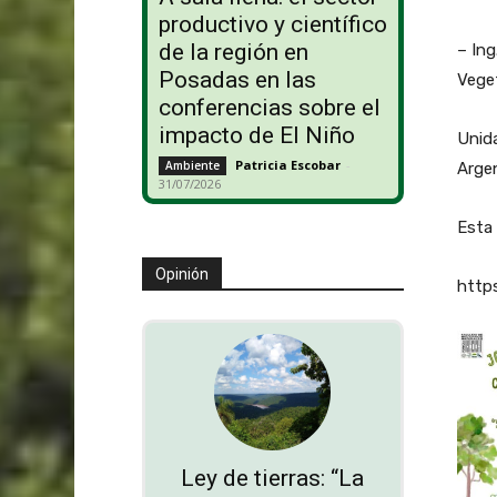
productivo y científico
de la región en
– Ing
Posadas en las
Veget
conferencias sobre el
impacto de El Niño
Unid
Patricia Escobar
-
Ambiente
Arge
31/07/2026
Esta 
Opinión
http
Ley de tierras: “La