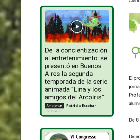
Cienc
De la concientización
al entretenimiento: se
presentó en Buenos
Aires la segunda
El pr
temporada de la serie
jorna
animada “Lina y los
Profe
amigos del Arcoíris”
alumn
Patricia Escobar
-
Ambiente
06/08/2026
De 8 
Diser