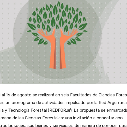
1 al 16 de agosto se realizará en seis Facultades de Ciencias Fore
aís un cronograma de actividades impulsado por la Red Argentina
ia y Tecnología Forestal (REDFOR.ar). La propuesta se enmarcad
emana de las Ciencias Forestales: una invitación a conectar con
ros bosques, sus bienes y servicios», de manera de conocer par