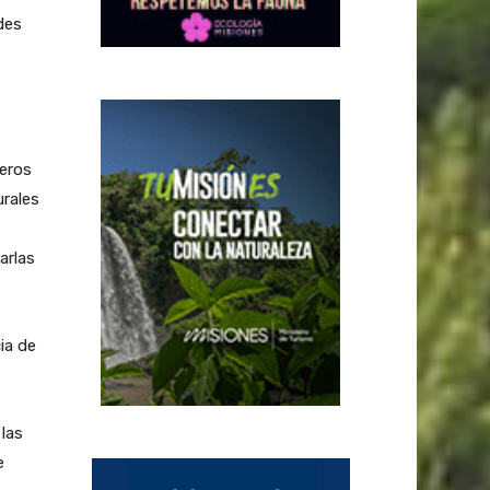
des
ieros
urales
arlas
ia de
las
e