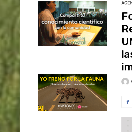
AGE
Fo
Re
U
la
i