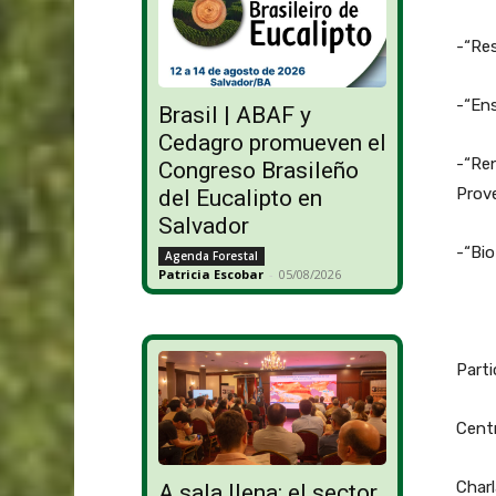
-“Re
-“Ens
Brasil | ABAF y
Cedagro promueven el
-“Ren
Congreso Brasileño
Prove
del Eucalipto en
Salvador
-“Bio
Agenda Forestal
Patricia Escobar
-
05/08/2026
Part
Centr
Charl
A sala llena: el sector