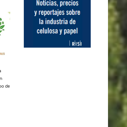
a
ón
upo de