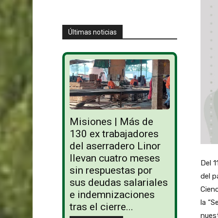
Últimas noticias
Misiones | Más de
130 ex trabajadores
del aserradero Linor
llevan cuatro meses
Del 1
sin respuestas por
del p
sus deudas salariales
Cienc
e indemnizaciones
la “S
tras el cierre...
nuest