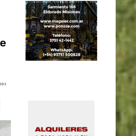
de
883