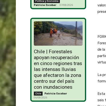
Política y Economía
valor
Patricia Escobar
-
07/08/2026
prese
FORMO
Fores
de la
Chile | Forestales
parti
apoyan recuperación
virtu
en cinco regiones tras
las intensas lluvias
que afectaron la zona
La pr
centro sur del país
forma
con inundaciones
Esta 
Patricia Escobar
-
Chile
06/08/2026
seis 