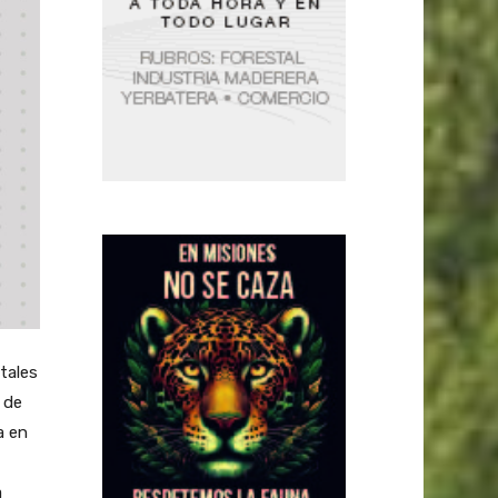
stales
 de
a en
a