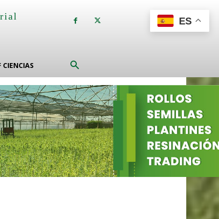
rial
ES
a
F CIENCIAS