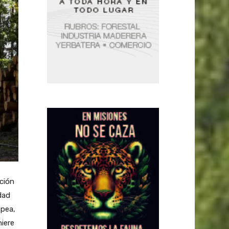
ción
dad
opea,
hiere