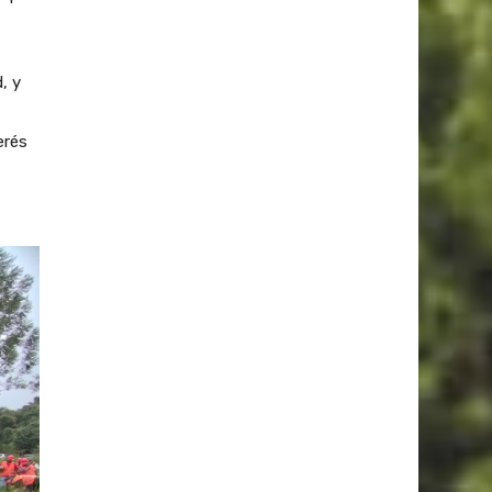
, y
erés