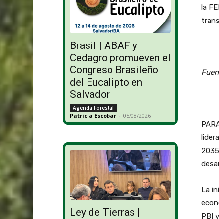
la FE
trans
Brasil | ABAF y
Cedagro promueven el
Congreso Brasileño
Fuen
del Eucalipto en
Salvador
Agenda Forestal
Patricia Escobar
-
05/08/2026
PARA
lider
2035,
desar
La in
econó
Ley de Tierras |
PBI y