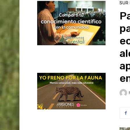
SUR
P
p
ec
al
ap
e