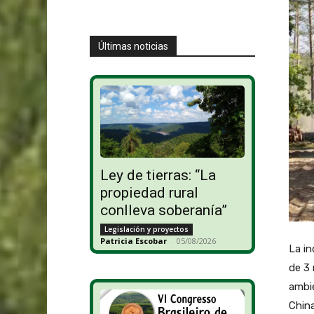
Últimas noticias
Ley de tierras: “La
propiedad rural
conlleva soberanía”
Legislación y proyectos
Patricia Escobar
-
05/08/2026
La in
de 3 
ambi
China