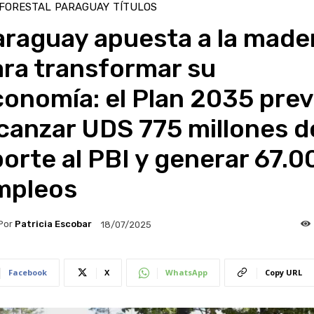
 FORESTAL
PARAGUAY
TÍTULOS
araguay apuesta a la made
ara transformar su
onomía: el Plan 2035 pre
canzar UDS 775 millones d
orte al PBI y generar 67.0
mpleos
Por
Patricia Escobar
18/07/2025
Facebook
X
WhatsApp
Copy URL