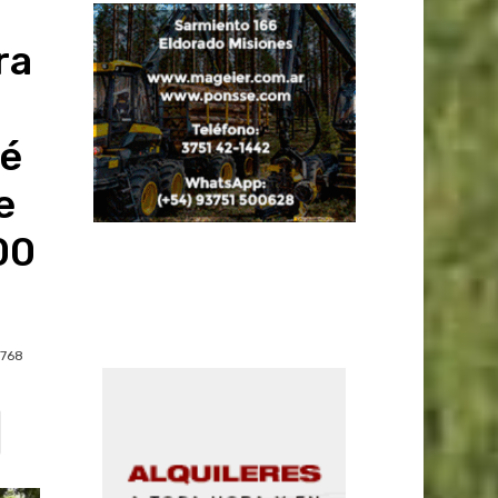
ra
vé
e
00
768