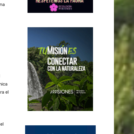
una
l
mica
ra el
el