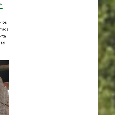
.
 los
rrada
orta
tal