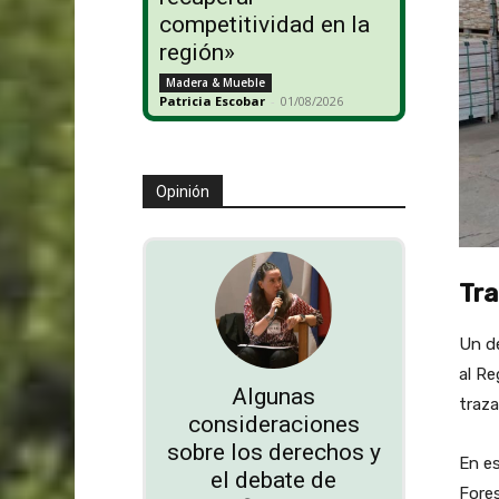
competitividad en la
región»
Madera & Mueble
Patricia Escobar
-
01/08/2026
Opinión
Tra
Un de
al Re
Algunas
traza
consideraciones
sobre los derechos y
En es
el debate de
Fores