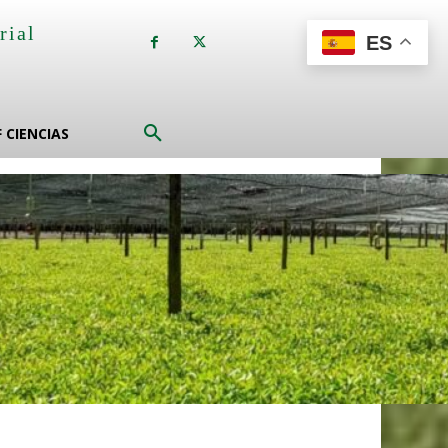
rial
ES
a
F CIENCIAS