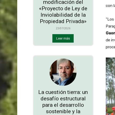
modificación del
con l
«Proyecto de Ley de
Inviolabilidad de la
“Los 
Propiedad Privada»
Parag
23/07/2026
Gao
Leer más
de in
proce
La cuestión tierra: un
desafío estructural
para el desarrollo
sostenible y la