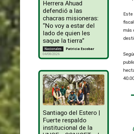
Herrera Ahuad
defendió a las
Este 
chacras misioneras:
fisca
“No voy a estar del
más d
lado de quien les
desti
saque la tierra”
Patricia Escobar
-
Nacionales
Segú
04/08/2026
publ
hectá
40.0
Santiago del Estero |
Fuerte respaldo
institucional de la