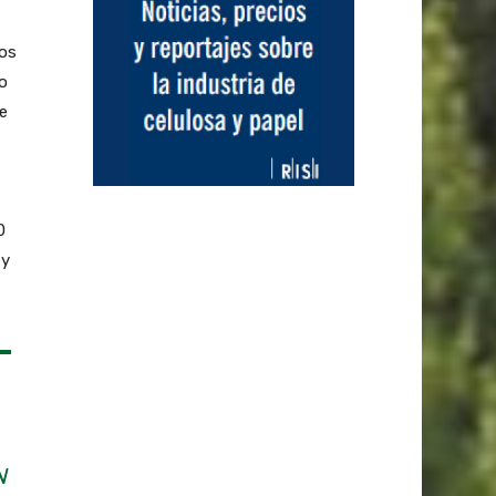
vos
jo
e
0
 y
N