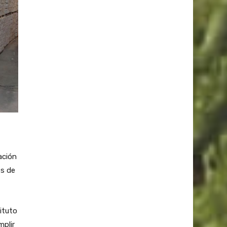
ación
es de
ituto
mplir