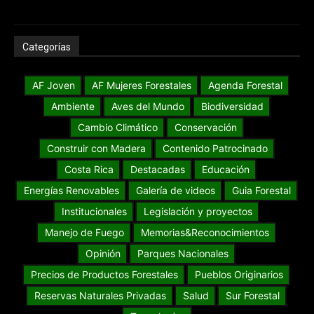
Categorías
AF Joven
AF Mujeres Forestales
Agenda Forestal
Ambiente
Aves del Mundo
Biodiversidad
Cambio Climático
Conservación
Construir con Madera
Contenido Patrocinado
Costa Rica
Destacadas
Educación
Energías Renovables
Galería de videos
Guia Forestal
Institucionales
Legislación y proyectos
Manejo de Fuego
Memorias&Reconocimientos
Opinión
Parques Nacionales
Precios de Productos Forestales
Pueblos Originarios
Reservas Naturales Privadas
Salud
Sur Forestal