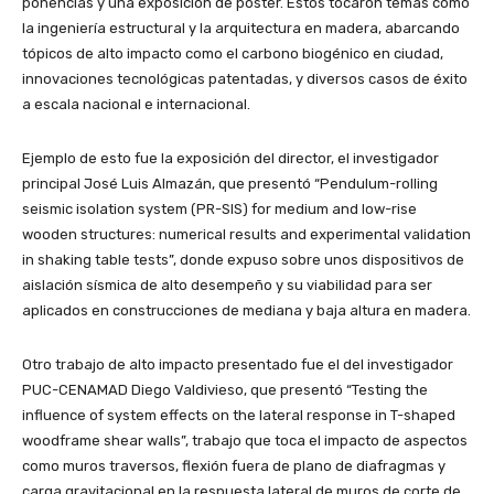
ponencias y una exposición de poster. Estos tocaron temas como
la ingeniería estructural y la arquitectura en madera, abarcando
tópicos de alto impacto como el carbono biogénico en ciudad,
innovaciones tecnológicas patentadas, y diversos casos de éxito
a escala nacional e internacional.
Ejemplo de esto fue la exposición del director, el investigador
principal José Luis Almazán, que presentó “Pendulum-rolling
seismic isolation system (PR-SIS) for medium and low-rise
wooden structures: numerical results and experimental validation
in shaking table tests”, donde expuso sobre unos dispositivos de
aislación sísmica de alto desempeño y su viabilidad para ser
aplicados en construcciones de mediana y baja altura en madera.
Otro trabajo de alto impacto presentado fue el del investigador
PUC-CENAMAD Diego Valdivieso, que presentó “Testing the
influence of system effects on the lateral response in T-shaped
woodframe shear walls”, trabajo que toca el impacto de aspectos
como muros traversos, flexión fuera de plano de diafragmas y
carga gravitacional en la respuesta lateral de muros de corte de