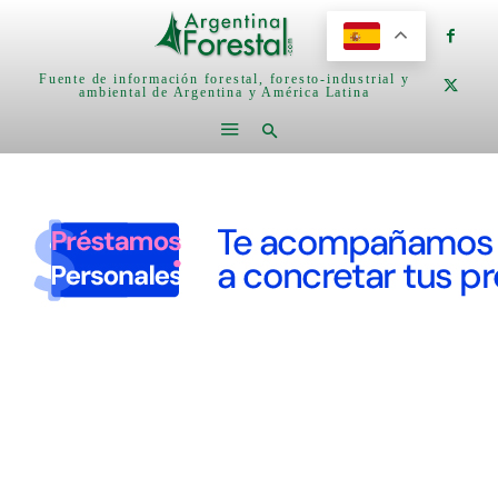
Fuente de información forestal, foresto-industrial y
ambiental de Argentina y América Latina