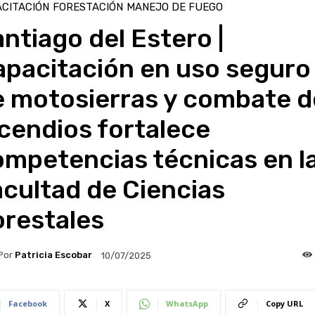
CITACIÓN
FORESTACIÓN
MANEJO DE FUEGO
ntiago del Estero |
apacitación en uso seguro
e motosierras y combate d
cendios fortalece
ompetencias técnicas en l
cultad de Ciencias
orestales
Por
Patricia Escobar
10/07/2025
Facebook
X
WhatsApp
Copy URL