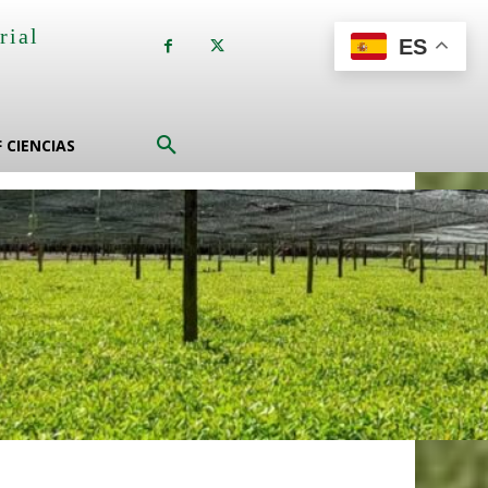
rial
ES
a
F CIENCIAS