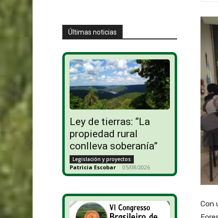
Últimas noticias
Ley de tierras: “La
propiedad rural
conlleva soberanía”
Legislación y proyectos
Patricia Escobar
-
05/08/2026
Con u
Fores