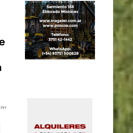
e
a
797