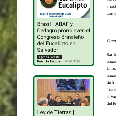
impul
comba
Brasil | ABAF y
Cedagro promueven el
Congreso Brasileño
Fuen
del Eucalipto en
Salvador
Santi
Agenda Forestal
capac
Patricia Escobar
-
05/08/2026
Usos
capa
de In
Trans
la Fa
del E
Ley de Tierras |