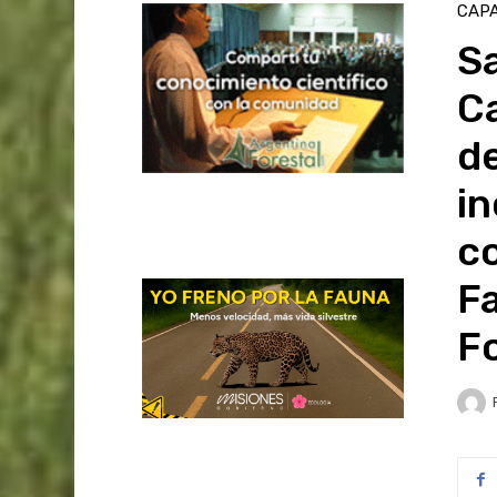
CAPA
Sa
C
d
in
c
Fa
F