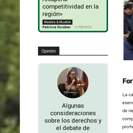
competitividad en la
región»
Madera & Mueble
Patricia Escobar
-
01/08/2026
Opinión
For
La ca
esenc
Algunas
de ri
consideraciones
compe
sobre los derechos y
profe
el debate de