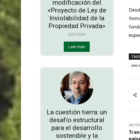
modificación del
«Proyecto de Ley de
Desde
Inviolabilidad de la
forma
Propiedad Privada»
funda
23/07/2026
espec
Leer más
TAG
uso 
La cuestión tierra: un
desafío estructural
ARTÍC
para el desarrollo
Tran
sostenible y la
país