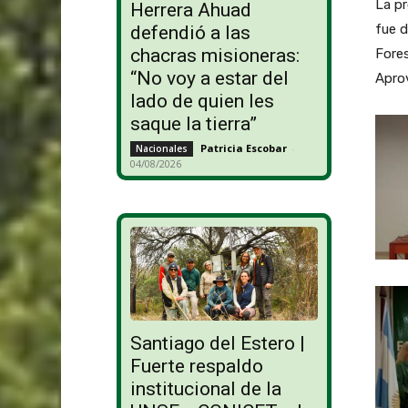
La pr
Herrera Ahuad
fue d
defendió a las
chacras misioneras:
Fores
“No voy a estar del
Aprov
lado de quien les
saque la tierra”
Patricia Escobar
-
Nacionales
04/08/2026
Santiago del Estero |
Fuerte respaldo
institucional de la