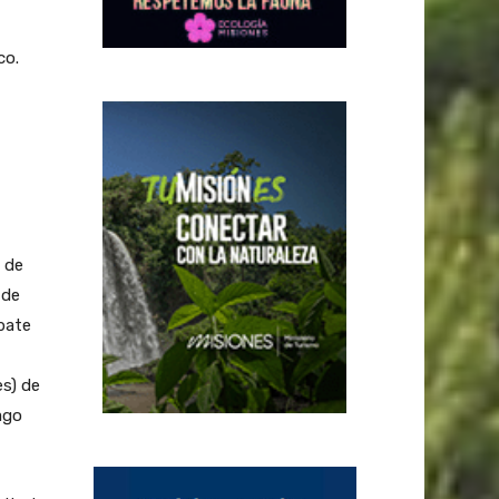
co.
n de
 de
bate
es) de
ago