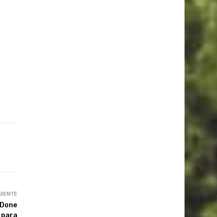
UIENTE
 Done
 para