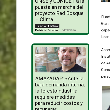
UNSE y CONICET a la
puesta en marcha del
proyecto Red Bosque
El ac
– Clima
Giann
Cambio Climático
capac
Patricia Escobar
-
04/08/2026
Lean
Acomp
Insti
de AP
Comán
perso
AMAYADAP: «Ante la
baja demanda interna,
la forestoindustria
requiere medidas
para reducir costos y
recuperar