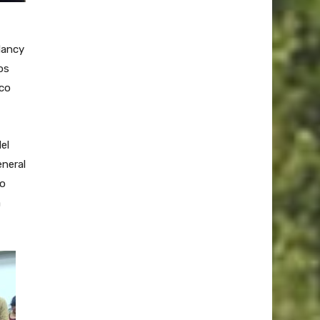
Nancy
os
ico
el
eneral
go
a