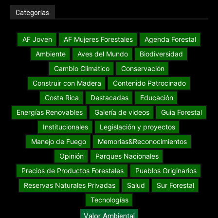
Categorías
AF Joven
AF Mujeres Forestales
Agenda Forestal
Ambiente
Aves del Mundo
Biodiversidad
Cambio Climático
Conservación
Construir con Madera
Contenido Patrocinado
Costa Rica
Destacadas
Educación
Energías Renovables
Galería de videos
Guia Forestal
Institucionales
Legislación y proyectos
Manejo de Fuego
Memorias&Reconocimientos
Opinión
Parques Nacionales
Precios de Productos Forestales
Pueblos Originarios
Reservas Naturales Privadas
Salud
Sur Forestal
Tecnologías
Valor Ambiental