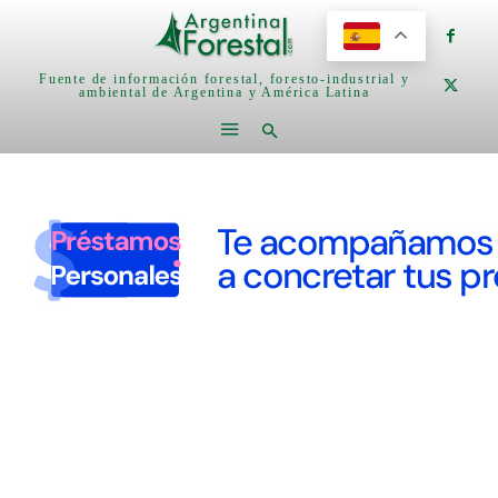
Fuente de información forestal, foresto-industrial y
ambiental de Argentina y América Latina