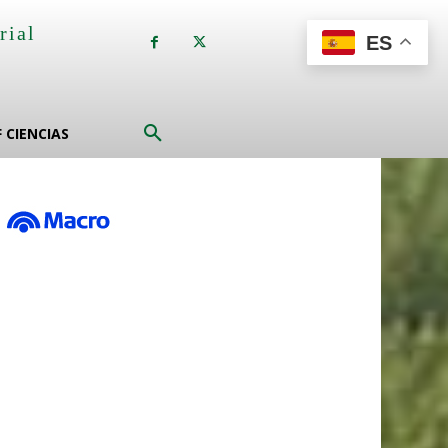
rial
ES
a
F CIENCIAS