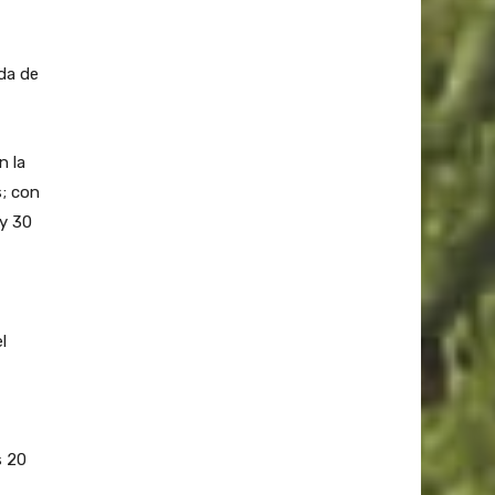
da de
n la
s; con
y 30
l
s 20