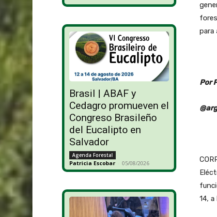
gener
fores
para 
Por 
Brasil | ABAF y
Cedagro promueven el
@arg
Congreso Brasileño
del Eucalipto en
Salvador
Agenda Forestal
CORR
Patricia Escobar
-
05/08/2026
Eléct
funci
14, a