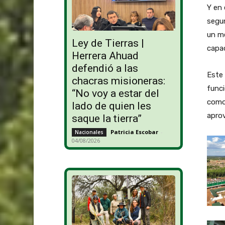
Y en 
segun
un me
Ley de Tierras |
capa
Herrera Ahuad
defendió a las
Este 
chacras misioneras:
funci
“No voy a estar del
como 
lado de quien les
apro
saque la tierra”
Patricia Escobar
-
Nacionales
04/08/2026