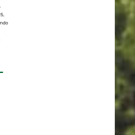
s
25,
ando
n