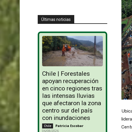
Últimas noticias
Chile | Forestales
apoyan recuperación
en cinco regiones tras
las intensas lluvias
que afectaron la zona
centro sur del país
Ubica
con inundaciones
lider
Patricia Escobar
-
Chile
Centr
06/08/2026