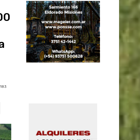
00
a
1183