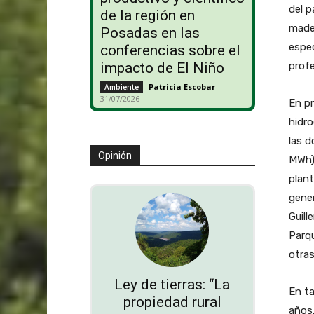
del p
de la región en
mader
Posadas en las
espec
conferencias sobre el
profe
impacto de El Niño
Patricia Escobar
-
Ambiente
31/07/2026
En pr
hidro
las d
Opinión
MWh),
plant
gener
Guill
Parqu
otras
Ley de tierras: “La
En ta
propiedad rural
años,