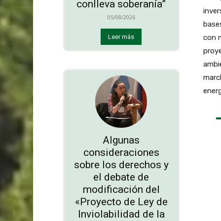
conlleva soberanía”
inve
05/08/2026
bases
con m
Leer más
proye
ambie
march
energ
Algunas
consideraciones
sobre los derechos y
el debate de
modificación del
«Proyecto de Ley de
Inviolabilidad de la