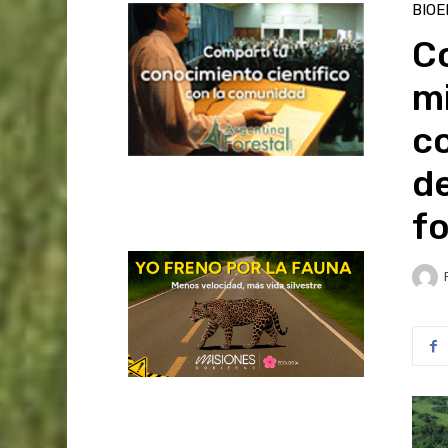
BIOE
C
mi
co
d
fo