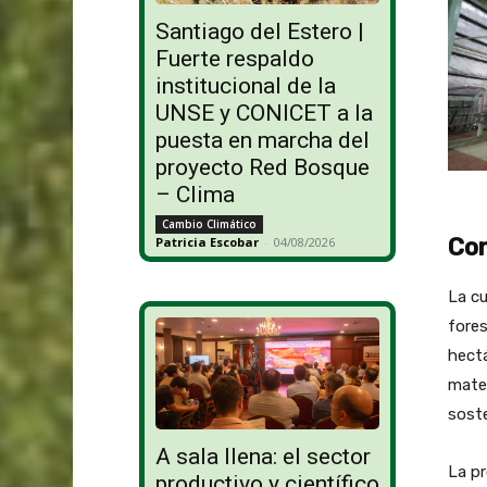
Santiago del Estero |
Fuerte respaldo
institucional de la
UNSE y CONICET a la
puesta en marcha del
proyecto Red Bosque
– Clima
Cambio Climático
Con
Patricia Escobar
-
04/08/2026
La cu
fores
hectá
mater
soste
A sala llena: el sector
La pr
productivo y científico