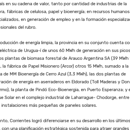
aís en su cadena de valor, tanto por cantidad de industrias de la
a, fábricas de celulosa, papel y bioenergía; en recursos humanos
ializados, en generación de empleo y en la formación especializa
sionales del rubro.
oducción de energía limpia, la provincia en su conjunto cuenta co
eléctrica de Urugua-í de unos 60 MWh de generación en sus pico
os plantas de biomasa forestal de Arauco Argentina SA (39 MWh 
 la fábrica de Papel Misionero (Arcor) otros 15 MWh, sumado a la
a de MM Bioenergía de Cerro Azul (3,3 MWh), las dos plantas de
ación de energía en aserraderos en Eldorado (Toll Maderas y Don
ermo), la planta de Pindó Eco-Bioenergia, en Puerto Esperanza; y e
e Solar en el complejo industrial de Laharrague- Chodorge, entre
 instalaciones más pequeñas de paneles solares.
nto, Corrientes logró diferenciarse en su desarrollo en los último
 con una planificación estratégica sostenida para atraer grandes