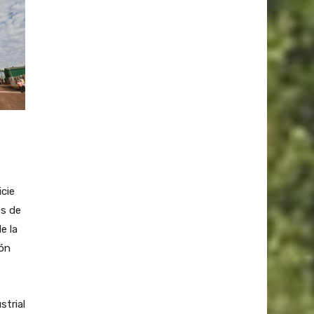
cie
es de
e la
ión
strial