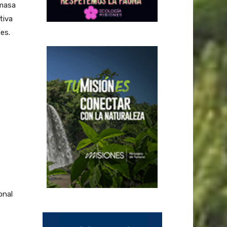
omasa
tiva
es.
onal