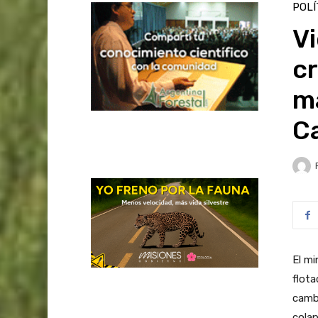
POLÍ
Vi
c
má
C
El mi
flota
cambi
colap