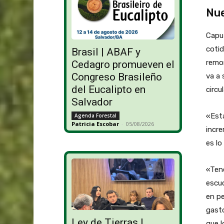
Nue
Capu
cotid
Brasil | ABAF y
remo
Cedagro promueven el
Congreso Brasileño
va a 
del Eucalipto en
circu
Salvador
«Esta
Agenda Forestal
Patricia Escobar
-
05/08/2026
incre
es lo
«Tene
escuc
en pe
gasto
Ley de Tierras |
que 