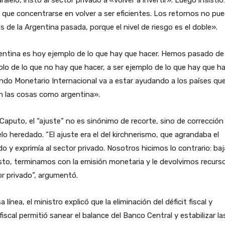
que concentrarse en volver a ser eficientes. Los retornos no pu
os de la Argentina pasada, porque el nivel de riesgo es el doble».
entina es hoy ejemplo de lo que hay que hacer. Hemos pasado de
lo de lo que no hay que hacer, a ser ejemplo de lo que hay que ha
ndo Monetario Internacional va a estar ayudando a los países qu
n las cosas como argentina».
Caputo, el “ajuste” no es sinónimo de recorte, sino de corrección
o heredado. “El ajuste era el del kirchnerismo, que agrandaba el
o y exprimía al sector privado. Nosotros hicimos lo contrario: b
sto, terminamos con la emisión monetaria y le devolvimos recurso
r privado”, argumentó.
a línea, el ministro explicó que la eliminación del déficit fiscal y
fiscal permitió sanear el balance del Banco Central y estabilizar la