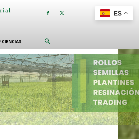
rial
ES
a
F CIENCIAS