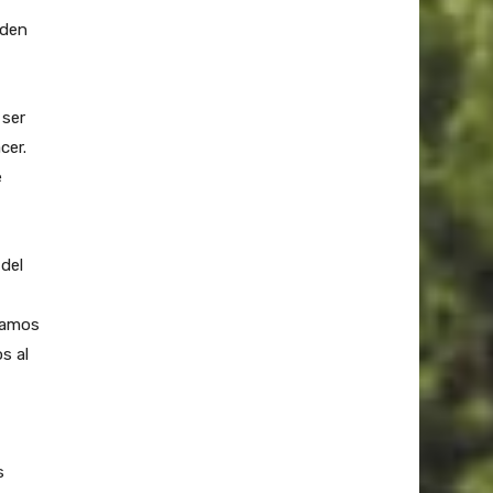
eden
 ser
cer.
e
 del
ajamos
s al
s