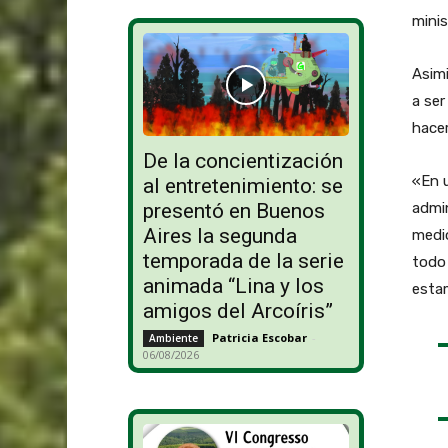
minis
Asim
a ser
hacer
De la concientización
«En u
al entretenimiento: se
admin
presentó en Buenos
Aires la segunda
medio
temporada de la serie
todo 
animada “Lina y los
estam
amigos del Arcoíris”
Patricia Escobar
-
Ambiente
06/08/2026