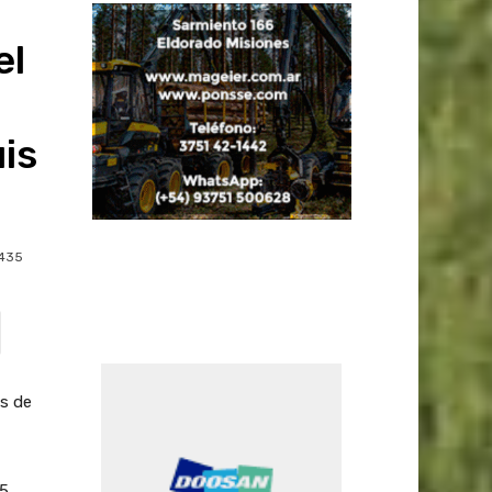
el
uis
435
as de
5.