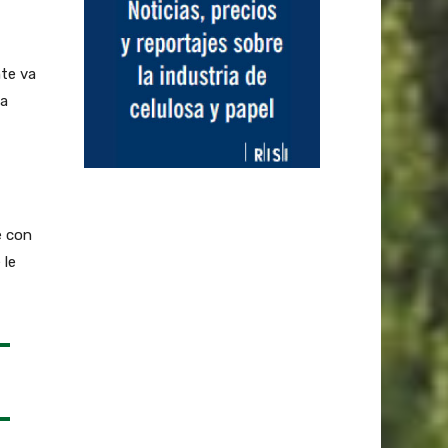
te va
 a
e con
 le