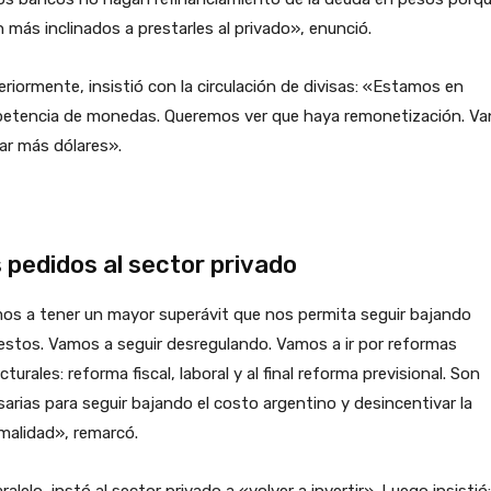
 más inclinados a prestarles al privado», enunció.
riormente, insistió con la circulación de divisas: «Estamos en
etencia de monedas. Queremos ver que haya remonetización. Va
lar más dólares».
 pedidos al sector privado
os a tener un mayor superávit que nos permita seguir bajando
stos. Vamos a seguir desregulando. Vamos a ir por reformas
cturales: reforma fiscal, laboral y al final reforma previsional. Son
arias para seguir bajando el costo argentino y desincentivar la
malidad», remarcó.
ralelo, instó al sector privado a «volver a invertir». Luego insistió: