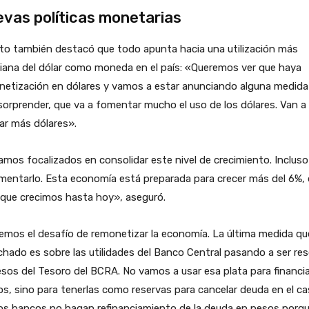
vas políticas monetarias
to también destacó que todo apunta hacia una utilización más
iana del dólar como moneda en el país: «Queremos ver que haya
netización en dólares y vamos a estar anunciando alguna medida
sorprender, que va a fomentar mucho el uso de los dólares. Van a
lar más dólares».
mos focalizados en consolidar este nivel de crecimiento. Incluso
mentarlo. Esta economía está preparada para crecer más del 6%,
 que crecimos hasta hoy», aseguró.
mos el desafío de remonetizar la economía. La última medida qu
hado es sobre las utilidades del Banco Central pasando a ser re
sos del Tesoro del BCRA. No vamos a usar esa plata para financia
s, sino para tenerlas como reservas para cancelar deuda en el c
los bancos no hagan refinanciamiento de la deuda en pesos porq