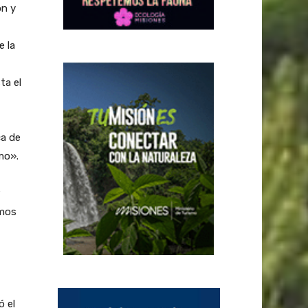
ón y
e la
ta el
ca de
mo».
emos
ó el