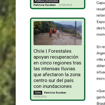
Política y Economía
Capu
Patricia Escobar
-
07/08/2026
resal
reite
Expo 
desta
mome
En re
Chile | Forestales
Argen
apoyan recuperación
«No 
en cinco regiones tras
dólar
las intensas lluvias
situa
que afectaron la zona
eso»,
centro sur del país
con inundaciones
«Quer
Patricia Escobar
-
Chile
06/08/2026
gente
Brasi