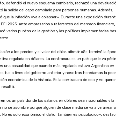
to, defendió el nuevo esquema cambiario, rechazó una devaluaci
tó la salida del cepo cambiario para personas humanas. Además,
ró que la inflación «va a colapsar». Durante una exposición durant
EFI 2025 ante empresarios y referentes del mercado financiero,
có varios puntos de la gestión y las políticas implementadas has
nto.
lación a los precios y el valor del dólar, afirmó: «Se terminó la épo
tina regalada en dólares. La contracara es un país que le va pési
es una casualidad que cuando más regalada estuvo Argentina en
es fue a fines del gobierno anterior y nosotros heredamos la peor
ción económica de la historia. Es la contracara de eso y no quer
 resaltó.
emos un país donde los salarios en dólares sean razonables y la
 no se asombre porque alguien de clase media se va a veranear a
l. No es solo económico el daño, también es psicológico», destac