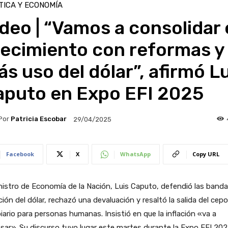
TICA Y ECONOMÍA
deo | “Vamos a consolidar 
recimiento con reformas y
s uso del dólar”, afirmó L
aputo en Expo EFI 2025
Por
Patricia Escobar
29/04/2025
Facebook
X
WhatsApp
Copy URL
nistro de Economía de la Nación, Luis Caputo, defendió las band
ción del dólar, rechazó una devaluación y resaltó la salida del cepo
ario para personas humanas. Insistió en que la inflación «va a
sar». Su discurso tuvo lugar este martes durante la Expo EFI 202