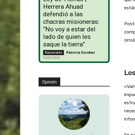
Herrera Ahuad
están
defendió a las
chacras misioneras:
Poste
“No voy a estar del
comp
lado de quien les
circu
saque la tierra”
Patricia Escobar
-
Nacionales
04/08/2026
Los
Opinión
«Vam
impue
estru
neces
infor
En pa