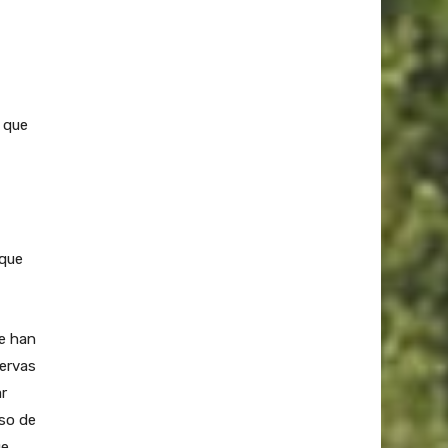
 que
 que
e han
servas
r
aso de
ue