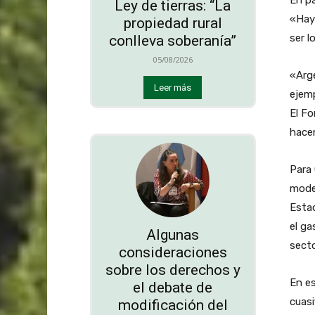
Ley de tierras: “La
«Hay 
propiedad rural
ser l
conlleva soberanía”
05/08/2026
«Arg
Leer más
ejemp
El Fo
hace
Para 
model
Estad
el ga
Algunas
secto
consideraciones
sobre los derechos y
En es
el debate de
cuasi
modificación del