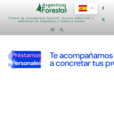
Fuente de información forestal, foresto-industrial y
ambiental de Argentina y América Latina