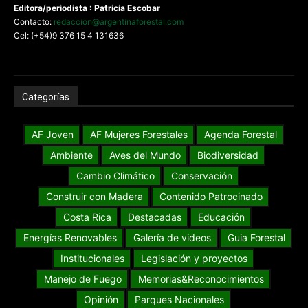
Editora/periodista : Patricia Escobar
Contacto:
redaccion@argentinaforestal.com
Cel: (+54)9 376 15 4 131636
Categorías
AF Joven
AF Mujeres Forestales
Agenda Forestal
Ambiente
Aves del Mundo
Biodiversidad
Cambio Climático
Conservación
Construir con Madera
Contenido Patrocinado
Costa Rica
Destacadas
Educación
Energías Renovables
Galería de videos
Guia Forestal
Institucionales
Legislación y proyectos
Manejo de Fuego
Memorias&Reconocimientos
Opinión
Parques Nacionales