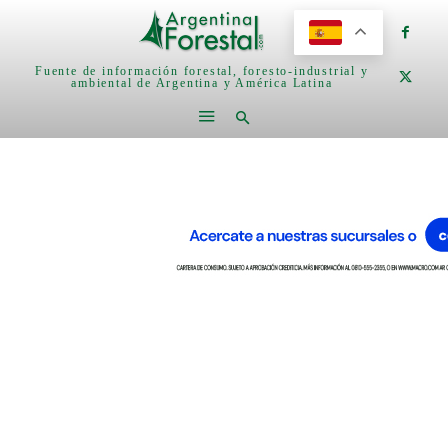
Fuente de información forestal, foresto-industrial y
ambiental de Argentina y América Latina