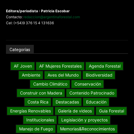
Editora/periodista : Patricia Escobar
Contacto:
redaccion@argentinaforestal.com
Cel: (+54)9 376 15 4 131636
Categorías
AF Joven
AF Mujeres Forestales
Agenda Forestal
Ambiente
Aves del Mundo
Biodiversidad
Cambio Climático
Conservación
Construir con Madera
Contenido Patrocinado
Costa Rica
Destacadas
Educación
Energías Renovables
Galería de videos
Guia Forestal
Institucionales
Legislación y proyectos
Manejo de Fuego
Memorias&Reconocimientos