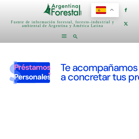
Fuente de información forestal, foresto-industrial y
ambiental de Argentina y América Latina