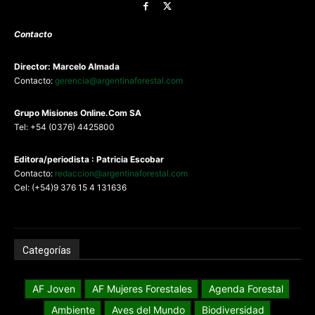
Contacto
Director: Marcelo Almada
Contacto:
gerencia@argentinaforestal.com
G
rupo Misiones
Online.Com
SA
Tel: +54 (0376) 4425800
Editora/periodista : Patricia Escobar
Contacto:
redaccion@argentinaforestal.com
Cel: (+54)9 376 15 4 131636
Categorías
AF Joven
AF Mujeres Forestales
Agenda Forestal
Ambiente
Aves del Mundo
Biodiversidad