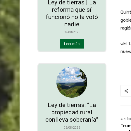
Ley de tierras | La
reforma que sí
Quint
funcionó no la votó
gobie
nadie
regió
08/08/2026
«El T
Leer más
nuev
Ley de tierras: “La
propiedad rural
conlleva soberanía”
ARTÍC
Trum
05/08/2026