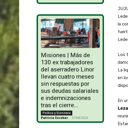
JUJUY
Ledes
la co
fuert
Ledes
Misiones | Más de
Los 
130 ex trabajadores
damos
del aserradero Linor
La li
llevan cuatro meses
en lo
sin respuestas por
dispo
sus deudas salariales
e indemnizaciones
En un
tras el cierre...
Leza
Política y Economía
reuni
Patricia Escobar
-
07/08/2026
Estam