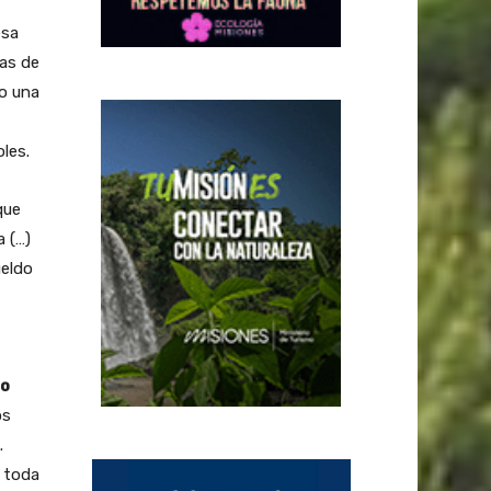
esa
as de
do una
les.
que
a (…)
ueldo
no
os
.
a toda