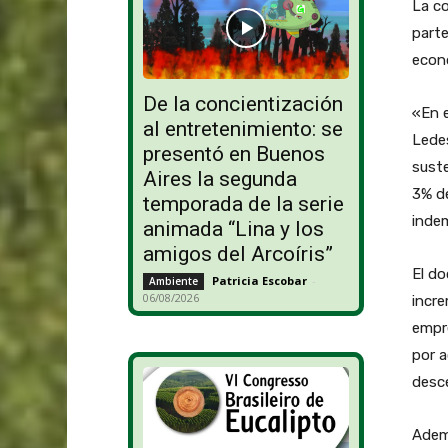
La co
parte
econ
De la concientización
«En e
al entretenimiento: se
Lede
presentó en Buenos
suste
Aires la segunda
3% de
temporada de la serie
indem
animada “Lina y los
amigos del Arcoíris”
El do
Patricia Escobar
-
Ambiente
06/08/2026
incre
empre
por a
desc
Ademá