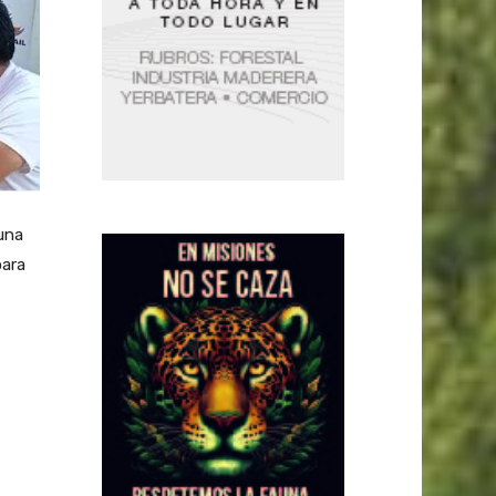
una
para