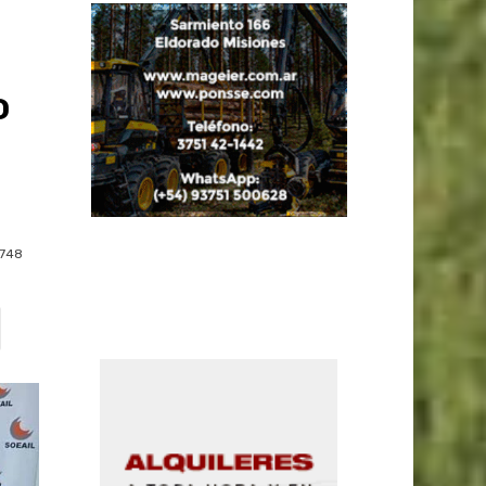
o
748