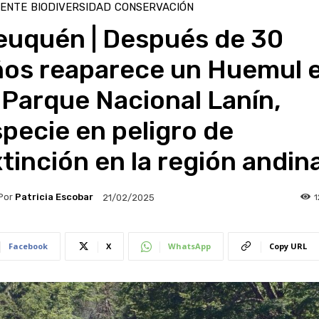
IENTE
BIODIVERSIDAD
CONSERVACIÓN
euquén | Después de 30
ños reaparece un Huemul 
 Parque Nacional Lanín,
pecie en peligro de
tinción en la región andin
Por
Patricia Escobar
21/02/2025
Facebook
X
WhatsApp
Copy URL