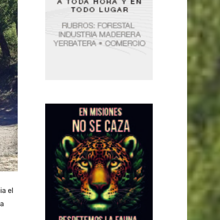
a el
la