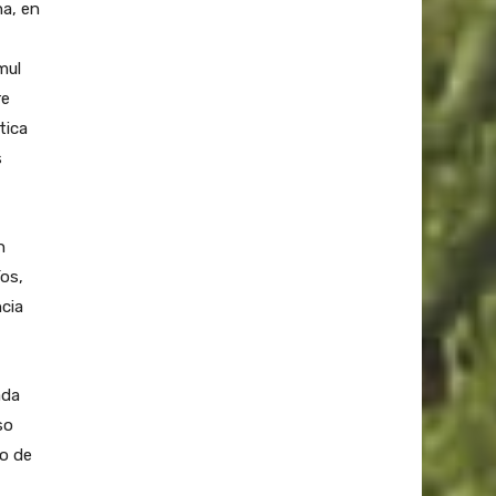
na, en
mul
re
tica
s
n
íos,
ncia
ada
so
vo de