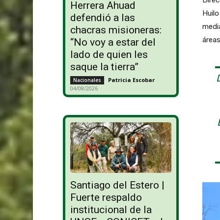
Direc
Herrera Ahuad
Huilo
defendió a las
media
chacras misioneras:
áreas
“No voy a estar del
lado de quien les
saque la tierra”
Patricia Escobar
-
Nacionales
04/08/2026
Santiago del Estero |
Fuerte respaldo
institucional de la