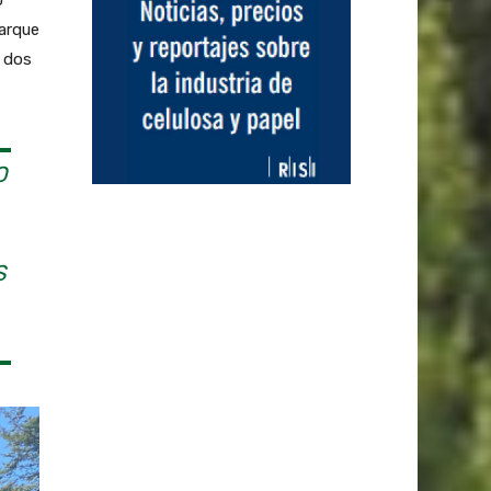
o
Parque
s dos
O
S