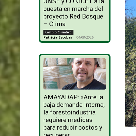
UNSE y CONICET a la
puesta en marcha del
proyecto Red Bosque
– Clima
Cambio Climático
Patricia Escobar
-
04/08/2026
AMAYADAP: «Ante la
baja demanda interna,
la forestoindustria
requiere medidas
para reducir costos y
recuperar