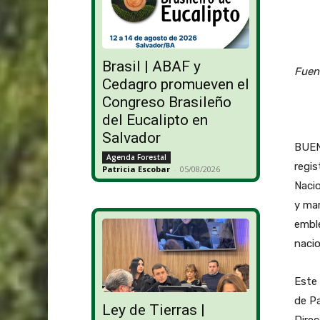
Brasil | ABAF y
Fuen
Cedagro promueven el
Congreso Brasileño
del Eucalipto en
Salvador
BUEN
Agenda Forestal
regi
Patricia Escobar
-
05/08/2026
Nacio
y ma
emble
nacio
Este 
de Pa
Ley de Tierras |