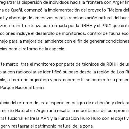
registrar la dispersión de individuos hacia la frontera con Argenti
na de Queñi, comenzó la implementación del proyecto “Mejora del
at y abordaje de amenazas para la recolonización natural del hue
 zona transfronteriza conformada por la RBHH y el PNL”, que ent
cciones incluye el desarrollo de monitoreos, control de fauna exó
ejo para la mejora del ambiente con el fin de generar condicione
cias para el retorno de la especie.
te marco, tras el monitoreo por parte de técnicos de RBHH de u
lar con radiocollar se identificó su paso desde la región de Los R
ile, a territorio argentino y posteriormente se confirmó su prese
 Parque Nacional Lanín.
ticia del retorno de esta especie en peligro de extinción y declar
mento Natural en Argentina resalta la importancia del compromi
institucional entre la APN y la Fundación Huilo Huilo con el objeti
ger y restaurar el patrimonio natural de la zona.