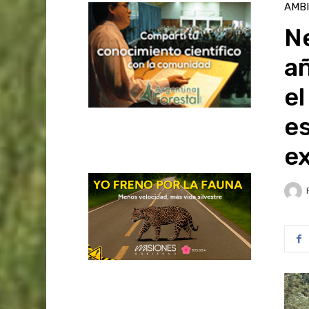
AMB
N
a
el
es
ex