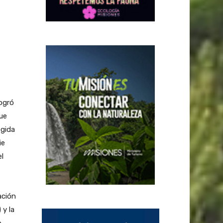
ogró
ue
egida
ie
l
ación
 y la