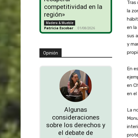
Tras 
competitividad en la
la zo
región»
hábit
Madera & Mueble
en la
Patricia Escobar
-
01/08/2026
sus a
y man
propi
Opinión
En es
ejemp
en Ch
en el
Algunas
La no
consideraciones
Monu
sobre los derechos y
inter
el debate de
prote