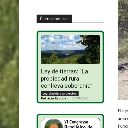
Últimas noticias
Ley de tierras: “La
propiedad rural
conlleva soberanía”
Legislación y proyectos
Patricia Escobar
-
05/08/2026
El ej
área 
Funda