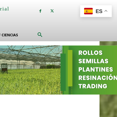
rial
ES
a
F CIENCIAS