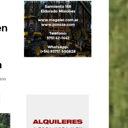
en
a
1200