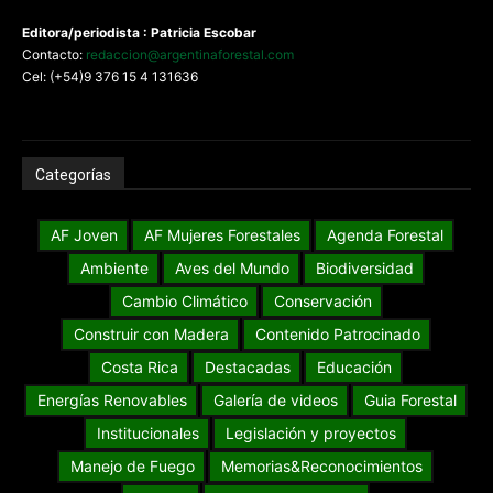
Editora/periodista : Patricia Escobar
Contacto:
redaccion@argentinaforestal.com
Cel: (+54)9 376 15 4 131636
Categorías
AF Joven
AF Mujeres Forestales
Agenda Forestal
Ambiente
Aves del Mundo
Biodiversidad
Cambio Climático
Conservación
Construir con Madera
Contenido Patrocinado
Costa Rica
Destacadas
Educación
Energías Renovables
Galería de videos
Guia Forestal
Institucionales
Legislación y proyectos
Manejo de Fuego
Memorias&Reconocimientos