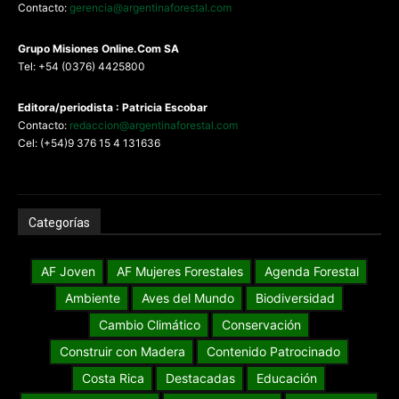
Contacto:
gerencia@argentinaforestal.com
G
rupo Misiones
Online.Com
SA
Tel: +54 (0376) 4425800
Editora/periodista : Patricia Escobar
Contacto:
redaccion@argentinaforestal.com
Cel: (+54)9 376 15 4 131636
Categorías
AF Joven
AF Mujeres Forestales
Agenda Forestal
Ambiente
Aves del Mundo
Biodiversidad
Cambio Climático
Conservación
Construir con Madera
Contenido Patrocinado
Costa Rica
Destacadas
Educación