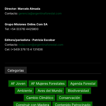
Director: Marcelo Almada
Contacto:
gerencia@argentinaforestal.com
G
rupo Misiones
Online.Com
SA
Tel: +54 (0376) 4425800
Editora/periodista : Patricia Escobar
Contacto:
redaccion@argentinaforestal.com
Cel: (+54)9 376 15 4 131636
Categorías
AF Joven
AF Mujeres Forestales
Agenda Forestal
Ambiente
Aves del Mundo
Biodiversidad
Cambio Climático
Conservación
Construir con Madera
Contenido Patrocinado