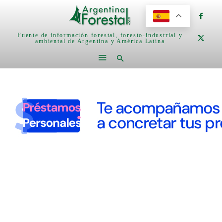
Fuente de información forestal, foresto-industrial y
ambiental de Argentina y América Latina