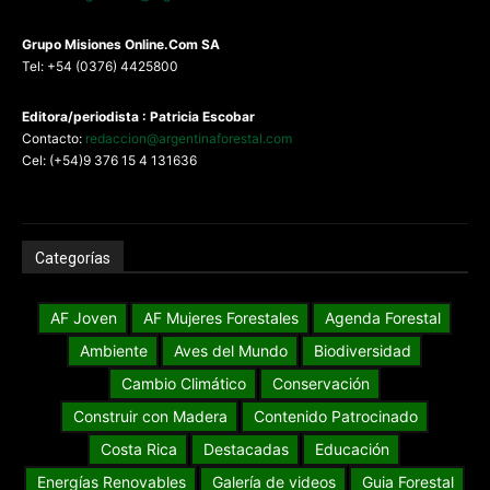
G
rupo Misiones
Online.Com
SA
Tel: +54 (0376) 4425800
Editora/periodista : Patricia Escobar
Contacto:
redaccion@argentinaforestal.com
Cel: (+54)9 376 15 4 131636
Categorías
AF Joven
AF Mujeres Forestales
Agenda Forestal
Ambiente
Aves del Mundo
Biodiversidad
Cambio Climático
Conservación
Construir con Madera
Contenido Patrocinado
Costa Rica
Destacadas
Educación
Energías Renovables
Galería de videos
Guia Forestal