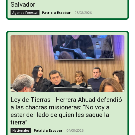
Salvador
Patricia Escobar
-
05/08/2026
Agenda Forestal
Ley de Tierras | Herrera Ahuad defendió
a las chacras misioneras: “No voy a
estar del lado de quien les saque la
tierra”
Patricia Escobar
-
04/08/2026
Nacionales