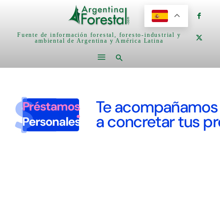
Fuente de información forestal, foresto-industrial y
ambiental de Argentina y América Latina