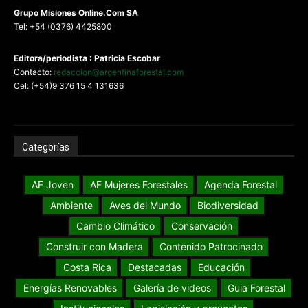
G
rupo Misiones
Online.Com
SA
Tel: +54 (0376) 4425800
Editora/periodista : Patricia Escobar
Contacto:
redaccion@argentinaforestal.com
Cel: (+54)9 376 15 4 131636
Categorías
AF Joven
AF Mujeres Forestales
Agenda Forestal
Ambiente
Aves del Mundo
Biodiversidad
Cambio Climático
Conservación
Construir con Madera
Contenido Patrocinado
Costa Rica
Destacadas
Educación
Energías Renovables
Galería de videos
Guia Forestal