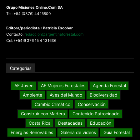
G
rupo Misiones
Online.Com
SA
Tel: +54 (0376) 4425800
Editora/periodista : Patricia Escobar
Contacto:
redaccion@argentinaforestal.com
Cel: (+54)9 376 15 4 131636
Categorías
AF Joven
AF Mujeres Forestales
Agenda Forestal
Ambiente
Aves del Mundo
Biodiversidad
Cambio Climático
Conservación
Construir con Madera
Contenido Patrocinado
Costa Rica
Destacadas
Educación
Energías Renovables
Galería de videos
Guia Forestal